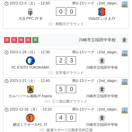
2022-12-3（土）
-
12:50
県U-13リーグ （2nd_stage）
0
0
大豆戸FC JY B
VidaSCいさまJY
相模川グラウンド
川崎市立稲田中学校
敗
敗
敗
敗
勝
2023-1-29（日）
-
12:30
県U-13リーグ （2nd_stage）
2
3
FC E'XITO YOKOHAMA
川崎市立稲田中学校
古市場グラウンド
2023-1-21（土）
-
12:40
県U-13リーグ （2nd_stage）
5
0
カルペソール湘南JY Aspira
川崎市立稲田中学校
三ツ池公園グラウンド
2022-12-26（月）
-
10:20
県U-13リーグ （2nd_stage）
4
0
横浜ミラオーネFC JY
川崎市立稲田中学校
綾瀬スポーツ公園多目的広場