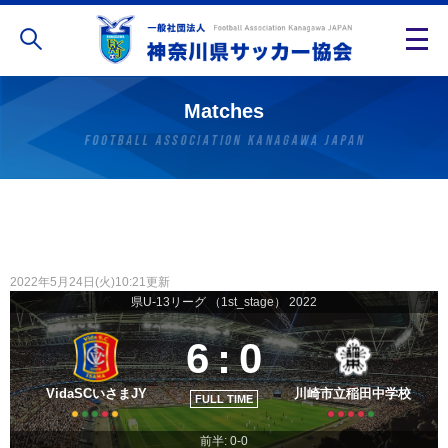
Matches
2022年5月24日(火)10:21更新
県U-13リーグ （1st_stage） 2022
6
:
0
VidaSCいさまJY
川崎市立稲田中学校
FULL TIME
前半: 0-0