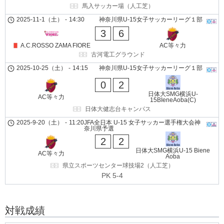
馬入サッカー場（人工芝）
2025-11-1（土）
-
14:30
神奈川県U-15女子サッカーリーグ１部
3
6
A.C.ROSSO ZAMA FIORE
AC等々力
古河電工グラウンド
2025-10-25（土）
-
14:15
神奈川県U-15女子サッカーリーグ１部
0
2
日体大SMG横浜U-
AC等々力
15BIeneAoba(C)
日体大健志台キャンパス
2025-9-20（土）
-
11:20
JFA全日本 U-15 女子サッカー選手権大会神
奈川県予選
2
2
日体大SMG横浜U-15 Biene
AC等々力
Aoba
県立スポーツセンター球技場2（人工芝）
PK 5-4
対戦成績