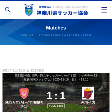
Matches
2025年11月28日(金)22:18更新
第18回神奈川県U-15女子サッカーリーグ１部
|
マッチデー 12
星槎湘南スタジアム
|
2025-11-16（日）
-
13:15
1
:
1
SEISA OSAレイア湘南FC
AC等々力
FULL TIME
U-15