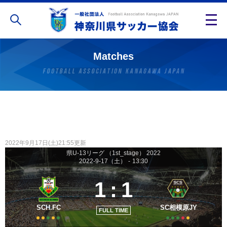
Matches
2022年9月17日(土)21:55更新
県U-13リーグ （1st_stage） 2022
2022-9-17（土）
-
13:30
1
:
1
SCH.FC
SC相模原JY
FULL TIME