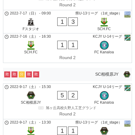
Round 2
2022-7-17（日）
-
09:00
県U-13リーグ （1st_stage）
1
3
Fスタジオ
SCH.FC
2022-7-16（土）
-
16:30
KCJY U-14リーグ
1
1
SCH.FC
FC Kanaloa
Round 2
SC相模原JY
敗
敗
分
敗
敗
2022-9-17（土）
-
15:30
KCJY U-14リーグ
5
2
SC相模原JY
FC Kanaloa
旭ヶ丘高校久野人工芝グランド
Round 2
2022-9-17（土）
-
13:30
県U-13リーグ （1st_stage）
1
1