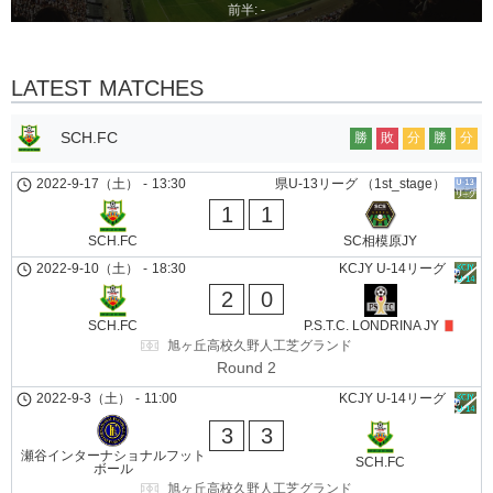
前半: -
LATEST MATCHES
SCH.FC
勝
敗
分
勝
分
2022-9-17（土）
-
13:30
県U-13リーグ （1st_stage）
1
1
SCH.FC
SC相模原JY
2022-9-10（土）
-
18:30
KCJY U-14リーグ
2
0
SCH.FC
P.S.T.C. LONDRINA JY
旭ヶ丘高校久野人工芝グランド
Round 2
2022-9-3（土）
-
11:00
KCJY U-14リーグ
3
3
瀬谷インターナショナルフット
SCH.FC
ボール
旭ヶ丘高校久野人工芝グランド