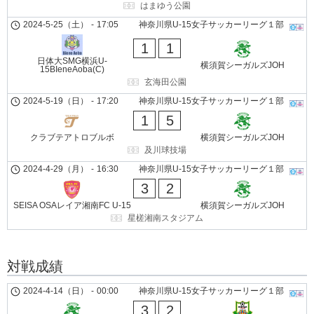
はまゆう公園
2024-5-25（土）
-
17:05
神奈川県U-15女子サッカーリーグ１部
1
1
日体大SMG横浜U-
横須賀シーガルズJOH
15BIeneAoba(C)
玄海田公園
2024-5-19（日）
-
17:20
神奈川県U-15女子サッカーリーグ１部
1
5
クラブテアトロブルボ
横須賀シーガルズJOH
及川球技場
2024-4-29（月）
-
16:30
神奈川県U-15女子サッカーリーグ１部
3
2
SEISA OSAレイア湘南FC U-15
横須賀シーガルズJOH
星槎湘南スタジアム
対戦成績
2024-4-14（日）
-
00:00
神奈川県U-15女子サッカーリーグ１部
3
2