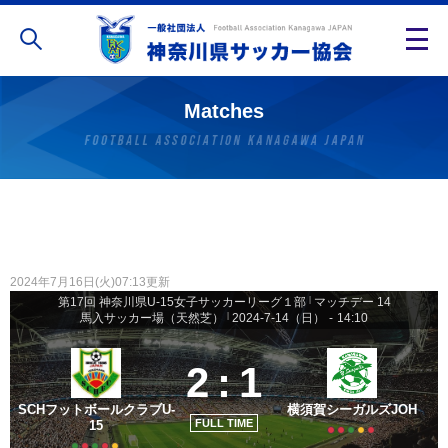
Matches
2024年7月16日(火)07:13更新
第17回 神奈川県U-15女子サッカーリーグ１部
|
マッチデー 14
馬入サッカー場（天然芝）
|
2024-7-14（日）
-
14:10
2
:
1
SCHフットボールクラブU-
横須賀シーガルズJOH
FULL TIME
15