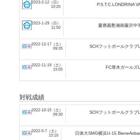
2023-2-12（日）
P.S.T.C.LONDRINA V
10:20
2023-1-29（日）
慶應義塾湘南藤沢中
11:50
2022-12-17（土）
SCHフットボールクラブU
09:35
2022-11-19（土）
FC厚木ガールズU
15:05
対戦成績
2022-10-15（土）
SCHフットボールクラブU
09:30
2022-5-7（土）
日体大SMG横浜U-15 BieneAoba(
15:10