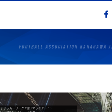
5女子サッカーリーグ２部
|
マッチデー 13
|