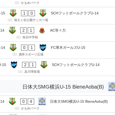
かもめパーク
1
0
15
SCHフットボールクラブU-14
保土ヶ谷公園サッカー場
2
1
14
AC等々力
桂台中学校
0
1
14
FC厚木ガールズU-15
酒井スポーツ広場
2
1
-15
SCHフットボールクラブU-14
及川球技場
日体大SMG横浜U-15 BieneAoba(B)
0
4
14
日体大SMG横浜U-15 BieneAoba(B)
かもめパーク