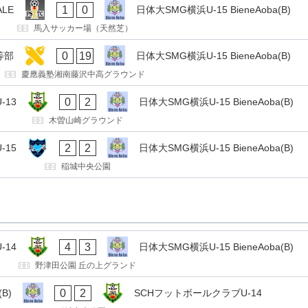
1
0
ALE
日体大SMG横浜U-15 BieneAoba(B)
馬入サッカー場（天然芝）
0
19
等部
日体大SMG横浜U-15 BieneAoba(B)
慶應義塾湘南藤沢中高グラウンド
0
2
-13
日体大SMG横浜U-15 BieneAoba(B)
木曽山崎グラウンド
2
2
-15
日体大SMG横浜U-15 BieneAoba(B)
稲城中央公園
4
3
-14
日体大SMG横浜U-15 BieneAoba(B)
野津田公園 丘の上グランド
0
2
B)
SCHフットボールクラブU-14