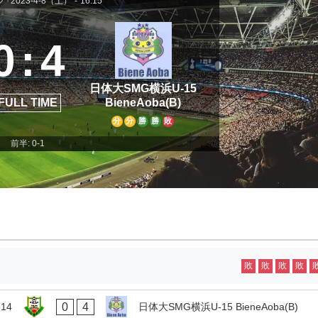
ク
2023-4-8（土）
-
16:15
0
:
4
日体大SMG横浜U-15
FULL TIME
BieneAoba(B)
分
分
勝
勝
敗
前半: 0-1
敗
敗
敗
敗
0
4
14
日体大SMG横浜U-15 BieneAoba(B)