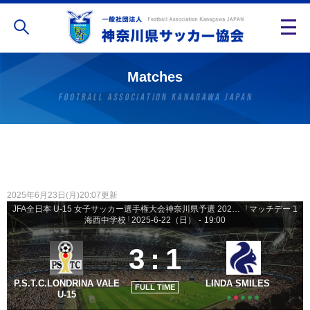
Matches
2025年6月23日(月)20:07更新
JFA全日本 U-15 女子サッカー選手権大会神奈川県予選 2025 - 予選リーグ
|
マッチデー 1
海西中学校
|
2025-6-22（日）
-
19:00
3
:
1
P.S.T.C.LONDRINA VALE
LINDA SMILES
FULL TIME
U-15