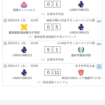
0
1
成瀬エンジェルス
LINDA SMILES
多摩高等学校
2025-6-8（日）
-
10:30
神奈川県U-15女子サッカーリーグ４部
0
5
慶應義塾湘南藤沢中等部
LINDA SMILES
慶應義塾湘南藤沢中高グラウンド
2025-6-1（日）
-
10:40
U-18女子サッカーリーグ３部
5
1
LINDA SMILES
森村学園高等部
多摩高等学校
2025-2-1（土）
-
18:00
女子中学生大会
0
11
LINDA SMILES
SEISA OSAレイア湘南FC U-15
星槎湘南スタジアム