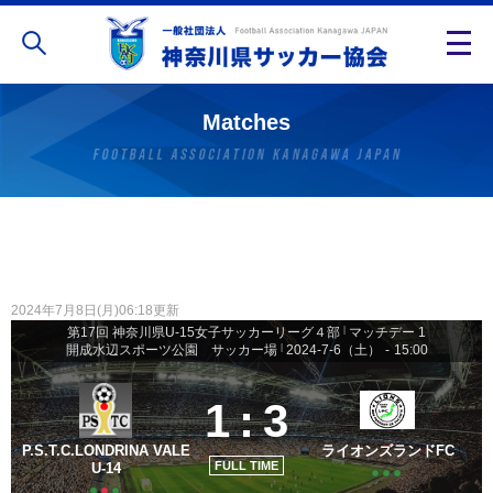
Matches
2024年7月8日(月)06:18更新
第17回 神奈川県U-15女子サッカーリーグ４部
|
マッチデー 1
開成水辺スポーツ公園 サッカー場
|
2024-7-6（土）
-
15:00
1
:
3
P.S.T.C.LONDRINA VALE
ライオンズランドFC
FULL TIME
U-14