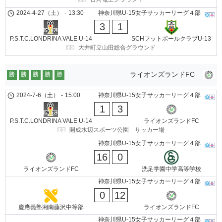
2024-4-27（土）
-
13:30
神奈川県U-15女子サッカーリーグ４部
3
1
P.S.T.C.LONDRINA VALE U-14
SCHフットボールクラブU-13
大井町立山田総合グラウンド
ライオンズランドFC
勝
勝
勝
勝
勝
2024-7-6（土）
-
15:00
神奈川県U-15女子サッカーリーグ４部
1
3
P.S.T.C.LONDRINA VALE U-14
ライオンズランドFC
開成水辺スポーツ公園 サッカー場
神奈川県U-15女子サッカーリーグ４部
16
0
ライオンズランドFC
洗足学園中学高等学校
神奈川県U-15女子サッカーリーグ４部
0
12
慶應義塾湘南藤沢中等部
ライオンズランドFC
神奈川県U-15女子サッカーリーグ４部