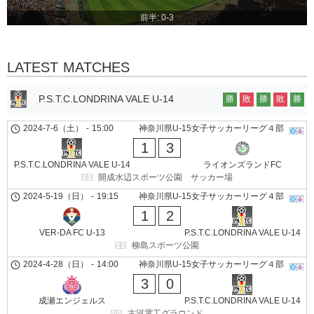
前半: 0-3
LATEST MATCHES
P.S.T.C.LONDRINA VALE U-14
勝
敗
勝
敗
勝
2024-7-6（土）
-
15:00
神奈川県U-15女子サッカーリーグ４部
1
3
P.S.T.C.LONDRINA VALE U-14
ライオンズランドFC
開成水辺スポーツ公園 サッカー場
2024-5-19（日）
-
19:15
神奈川県U-15女子サッカーリーグ４部
1
2
VER-DA FC U-13
P.S.T.C.LONDRINA VALE U-14
柳島スポーツ公園
2024-4-28（日）
-
14:00
神奈川県U-15女子サッカーリーグ４部
3
0
成瀬エンジェルス
P.S.T.C.LONDRINA VALE U-14
古河電工グラウンド