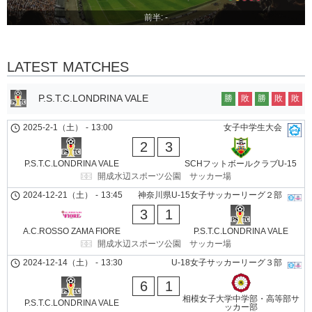
前半: -
LATEST MATCHES
P.S.T.C.LONDRINA VALE
勝
敗
勝
敗
敗
2025-2-1（土）
-
13:00
女子中学生大会
2
3
P.S.T.C.LONDRINA VALE
SCHフットボールクラブU-15
開成水辺スポーツ公園 サッカー場
2024-12-21（土）
-
13:45
神奈川県U-15女子サッカーリーグ２部
3
1
A.C.ROSSO ZAMA FIORE
P.S.T.C.LONDRINA VALE
開成水辺スポーツ公園 サッカー場
2024-12-14（土）
-
13:30
U-18女子サッカーリーグ３部
6
1
相模女子大学中学部・高等部サ
P.S.T.C.LONDRINA VALE
ッカー部