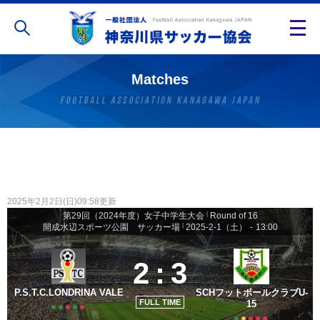
Matches
2025年2月2日(日)09:58更新
第29回（2024年度）女子中学生大会
|
Round of 16
開成水辺スポーツ公園 サッカー場
|
2025-2-1（土）
-
13:00
2
:
3
P.S.T.C.LONDRINA VALE
SCHフットボールクラブU-
FULL TIME
15