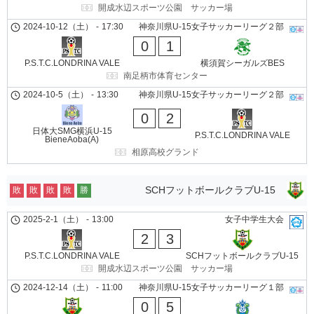
開成水辺スポーツ公園 サッカー場
2024-10-12（土）
-
17:30
神奈川県U-15女子サッカーリーグ２部
0
1
P.S.T.C.LONDRINA VALE
横須賀シーガルズBES
南足柄市体育センター
2024-10-5（土）
-
13:30
神奈川県U-15女子サッカーリーグ２部
0
2
日体大SMG横浜U-15
P.S.T.C.LONDRINA VALE
BieneAoba(A)
相原高校グランド
SCHフットボールクラブU-15
敗
敗
敗
敗
勝
2025-2-1（土）
-
13:00
女子中学生大会
2
3
P.S.T.C.LONDRINA VALE
SCHフットボールクラブU-15
開成水辺スポーツ公園 サッカー場
2024-12-14（土）
-
11:00
神奈川県U-15女子サッカーリーグ１部
0
5