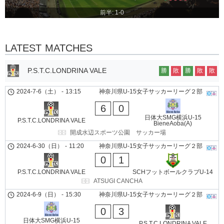
前半: 1-0
LATEST MATCHES
P.S.T.C.LONDRINA VALE
勝
敗
勝
敗
敗
2024-7-6（土）
-
13:15
神奈川県U-15女子サッカーリーグ２部
6
0
日体大SMG横浜U-15
P.S.T.C.LONDRINA VALE
BieneAoba(A)
開成水辺スポーツ公園 サッカー場
2024-6-30（日）
-
11:20
神奈川県U-15女子サッカーリーグ２部
0
1
P.S.T.C.LONDRINA VALE
SCHフットボールクラブU-14
ATSUGI CANCHA
2024-6-9（日）
-
15:30
神奈川県U-15女子サッカーリーグ２部
0
3
日体大SMG横浜U-15
P.S.T.C.LONDRINA VALE