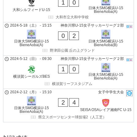
1
0
日体大SMG横浜U-15
大和シルフィードU-15
BieneAoba(A)
大和市立大和中学校
2024-5-18（土）
-
15:15
神奈川県U-15女子サッカーリーグ２部
0
2
日体大SMG横浜U-15
日体大SMG横浜U-15
BieneAoba(A)
BieneAoba(B)
野津田公園 丘の上グランド
2024-5-12（日）
-
09:30
神奈川県U-15女子サッカーリーグ２部
1
0
日体大SMG横浜U-15
横須賀シーガルズBES
BieneAoba(A)
横須賀リーフスタジアム
2024-2-12（月）
-
15:10
女子中学生大会
2
4
日体大SMG横浜U-15
SEISA OSAレイア湘南FC U-15
BieneAoba(A)
県立スポーツセンター球技場2（人工芝）