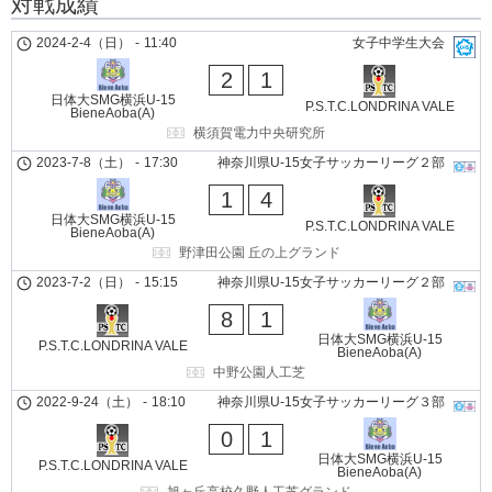
対戦成績
2024-2-4（日）
-
11:40
女子中学生大会
2
1
日体大SMG横浜U-15
P.S.T.C.LONDRINA VALE
BieneAoba(A)
横須賀電力中央研究所
2023-7-8（土）
-
17:30
神奈川県U-15女子サッカーリーグ２部
1
4
日体大SMG横浜U-15
P.S.T.C.LONDRINA VALE
BieneAoba(A)
野津田公園 丘の上グランド
2023-7-2（日）
-
15:15
神奈川県U-15女子サッカーリーグ２部
8
1
日体大SMG横浜U-15
P.S.T.C.LONDRINA VALE
BieneAoba(A)
中野公園人工芝
2022-9-24（土）
-
18:10
神奈川県U-15女子サッカーリーグ３部
0
1
日体大SMG横浜U-15
P.S.T.C.LONDRINA VALE
BieneAoba(A)
旭ヶ丘高校久野人工芝グランド