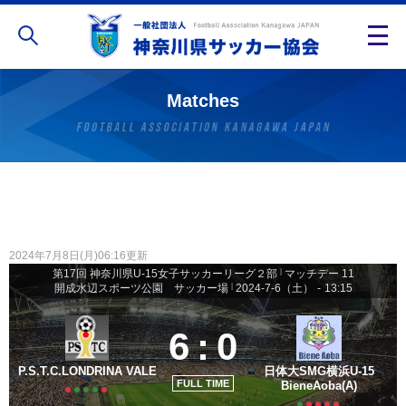
Matches
2024年7月8日(月)06:16更新
第17回 神奈川県U-15女子サッカーリーグ２部
|
マッチデー 11
開成水辺スポーツ公園 サッカー場
|
2024-7-6（土）
-
13:15
6
:
0
P.S.T.C.LONDRINA VALE
日体大SMG横浜U-15
FULL TIME
BieneAoba(A)