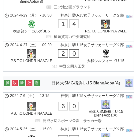
BieneAoba(B)
三ツ池公園グラウンド
2024-4-29（月）
-
10:30
神奈川県U-15女子サッカーリーグ２部
1
4
横須賀シーガルズBES
P.S.T.C.LONDRINA VALE
横須賀電力中央研究所
2024-4-27（土）
-
09:20
神奈川県U-15女子サッカーリーグ２部
2
0
P.S.T.C.LONDRINA VALE
大和シルフィードU-15
中野公園人工芝
日体大SMG横浜U-15 BieneAoba(A)
勝
敗
勝
敗
勝
2024-7-6（土）
-
13:15
神奈川県U-15女子サッカーリーグ２部
6
0
日体大SMG横浜U-15
P.S.T.C.LONDRINA VALE
BieneAoba(A)
開成水辺スポーツ公園 サッカー場
2024-5-25（土）
-
15:00
神奈川県U-15女子サッカーリーグ２部