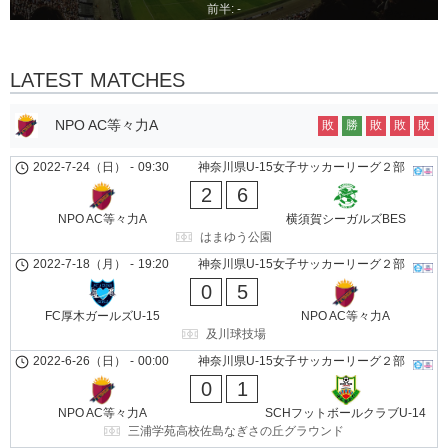
前半: -
LATEST MATCHES
NPO AC等々力A
敗
勝
敗
敗
敗
2022-7-24（日）
-
09:30
神奈川県U-15女子サッカーリーグ２部
2
6
NPO AC等々力A
横須賀シーガルズBES
はまゆう公園
2022-7-18（月）
-
19:20
神奈川県U-15女子サッカーリーグ２部
0
5
FC厚木ガールズU-15
NPO AC等々力A
及川球技場
2022-6-26（日）
-
00:00
神奈川県U-15女子サッカーリーグ２部
0
1
NPO AC等々力A
SCHフットボールクラブU-14
三浦学苑高校佐島なぎさの丘グラウンド