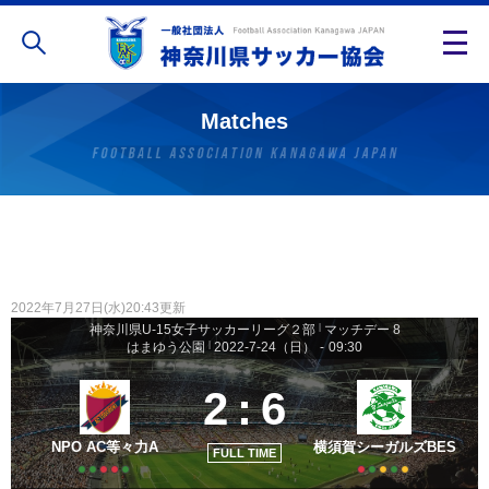
Matches
2022年7月27日(水)20:43更新
神奈川県U-15女子サッカーリーグ２部
|
マッチデー 8
はまゆう公園
|
2022-7-24（日）
-
09:30
2
:
6
NPO AC等々力A
横須賀シーガルズBES
FULL TIME