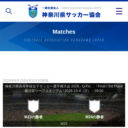
Matches
2026年6月15日(月)13:20更新
神奈川県高等学校女子サッカー選手権大会 2026 - Q-Final・S-Final・Final
|
Final / 3rd Place
横須賀リーフスタジアム
|
2026-10-4（日）
-
09:00
M23の勝者
M24の勝者
M25