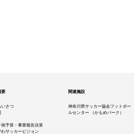
概要
関連施設
あいさつ
神奈川県サッカー協会フットボー
図
ルセンター （かもめパーク）
計画予算・事業報告決算
がわサッカービジョン