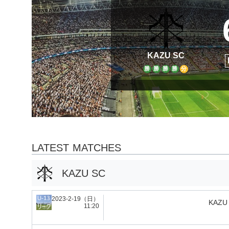
KAZU SC
勝
勝
勝
勝
分
LATEST MATCHES
KAZU SC
2023-2-19（日）
KAZU
11:20