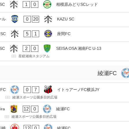
1
0
SC
相模原みどりSCレッド
0
20
ール
KAZU SC
5
1
 SC
座間FC
2
0
SC
SEISA OSA 湘南FC U-13
星槎湘南スタジアム
綾瀬FC
0
7
FC
イトゥアーノFC横浜JY
綾瀬スポーツ公園多目的広場
12
0
ra
綾瀬FC
綾瀬スポーツ公園多目的広場
12
0
O川崎
綾瀬FC