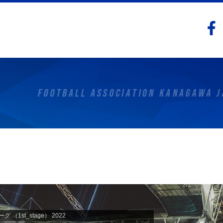
グ （1st_stage） 2022