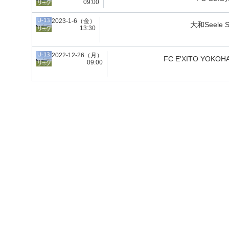
09:00
2023-1-6（金）
大和Seele S
13:30
2022-12-26（月）
FC E'XITO YOKOH
09:00