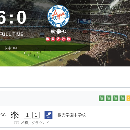
6
:
0
綾瀬FC
FULL TIME
敗
敗
敗
敗
敗
前半: 0-0
勝
勝
勝
勝
1
1
 SC
桐光学園中学校
相模川グラウンド