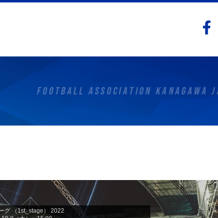
グ （1st_stage） 2022