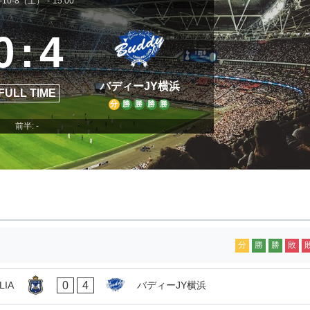
2-10-8（土）
-
15:00
0
:
4
バディーJY横浜
FULL TIME
分
勝
勝
勝
勝
前半: -
分
勝
勝
敗
0
4
LIA
バディーJY横浜