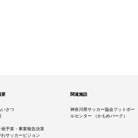
概要
関連施設
あいさつ
神奈川県サッカー協会フットボー
図
ルセンター （かもめパーク）
計画予算・事業報告決算
がわサッカービジョン