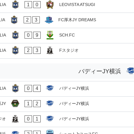
1
0
LIA
LEOVISTA ATSUGI
2
3
IA
FC厚木JY DREAMS
0
9
LIA
SCH.FC
2
3
LIA
Fスタジオ
バディーJY横浜
0
4
LIA
バディーJY横浜
1
2
JY
バディーJY横浜
0
1
ジオ
バディーJY横浜