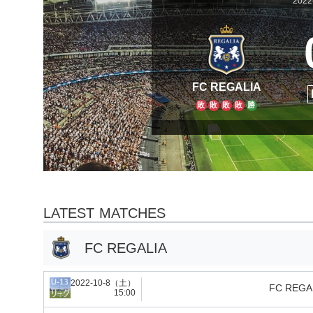
202
FC REGALIA
敗
敗
敗
敗
勝
LATEST MATCHES
FC REGALIA
2022-10-8（土）
FC REGA
15:00