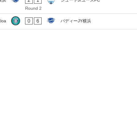
2
1
横浜
シュートJrユースFC
Round 2
0
6
loa
バディーJY横浜