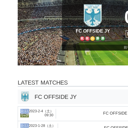
FC OFFSIDE JY
敗
敗
分
勝
勝
前半
LATEST MATCHES
FC OFFSIDE JY
2023-2-4（土）
FC OFFSIDE
09:30
2023-1-28（土）
FC OFFSIDE