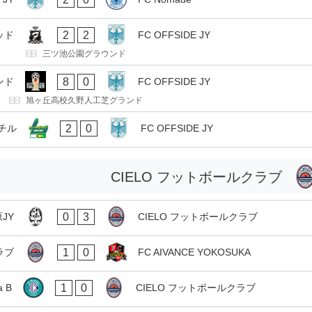
2
2
ッド
FC OFFSIDE JY
三ツ池公園グラウンド
8
0
グンド
FC OFFSIDE JY
旭ヶ丘高校久野人工芝グランド
2
0
チル
FC OFFSIDE JY
CIELO フットボールクラブ
0
3
JY
CIELO フットボールクラブ
1
0
ラブ
FC AIVANCE YOKOSUKA
1
0
a B
CIELO フットボールクラブ