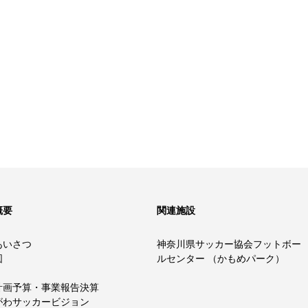
概要
関連施設
あいさつ
神奈川県サッカー協会フットボー
図
ルセンター （かもめパーク）
計画予算・事業報告決算
がわサッカービジョン