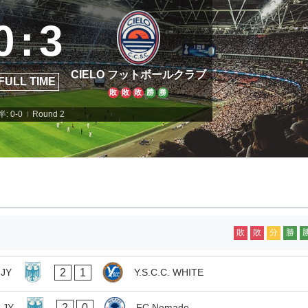
0
:
3
CIELO フットボールクラブ
FULL TIME
敗
敗
敗
勝
勝
: 0-0
Round 2
|
敗
敗
分
勝
2
1
 JY
Y.S.C.C. WHITE
2
0
 JY
FC Nomade