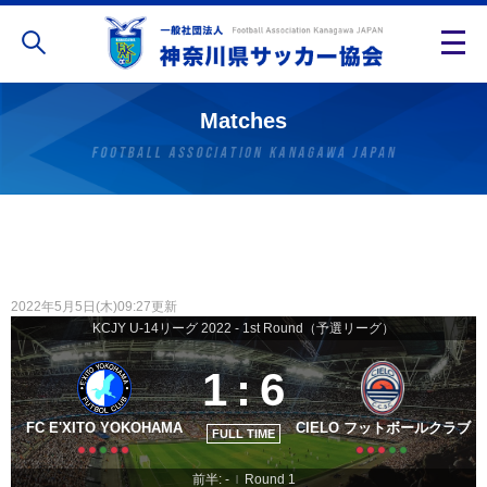
Matches
2022年5月5日(木)09:27更新
KCJY U-14リーグ 2022 - 1st Round（予選リーグ）
1
:
6
FC E'XITO YOKOHAMA
CIELO フットボールクラブ
FULL TIME
前半: -
Round 1
|