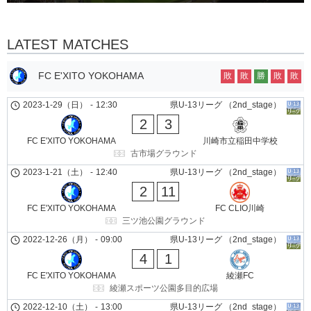
LATEST MATCHES
FC E'XITO YOKOHAMA
敗
敗
勝
敗
敗
2023-1-29（日）
-
12:30
県U-13リーグ （2nd_stage）
2
3
FC E'XITO YOKOHAMA
川崎市立稲田中学校
古市場グラウンド
2023-1-21（土）
-
12:40
県U-13リーグ （2nd_stage）
2
11
FC E'XITO YOKOHAMA
FC CLIO川崎
三ツ池公園グラウンド
2022-12-26（月）
-
09:00
県U-13リーグ （2nd_stage）
4
1
FC E'XITO YOKOHAMA
綾瀬FC
綾瀬スポーツ公園多目的広場
2022-12-10（土）
-
13:00
県U-13リーグ （2nd_stage）