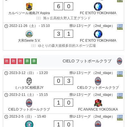
6
0
カルペソール湘南JY Aspira
FC E'XITO YOKOHAMA
旭ヶ丘高校久野人工芝グランド
2022-11-26（土）
-
15:10
県U-13リーグ （2nd_stage）
3
1
大和Seele S.V.
FC E'XITO YOKOHAMA
ゆとりの森大規模多目的スポーツ広場
CIELO フットボールクラブ
敗
敗
敗
勝
勝
2023-3-12（日）
-
13:20
県U-13リーグ （2nd_stage）
0
3
ミハタSC相模原JY
CIELO フットボールクラブ
2023-2-11（土）
-
15:15
県U-13リーグ （2nd_stage）
1
0
CIELO フットボールクラブ
FC AIVANCE YOKOSUKA
2023-2-5（日）
-
15:40
県U-13リーグ （2nd_stage）
1
0