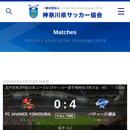
Matches
2022年9月12日(月)09:56更新
高円宮杯JFA全日本ユースU-15サッカー選手権神奈川県大会 - 60チームトーナメント戦
|
３回戦
0
:
4
FC AIVANCE YOKOSUKA
バディーJY横浜
FULL TIME
前半: 0-2