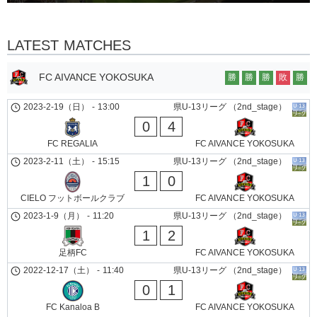
LATEST MATCHES
FC AIVANCE YOKOSUKA
勝
勝
勝
敗
勝
2023-2-19（日）
-
13:00
県U-13リーグ （2nd_stage）
0
4
FC REGALIA
FC AIVANCE YOKOSUKA
2023-2-11（土）
-
15:15
県U-13リーグ （2nd_stage）
1
0
CIELO フットボールクラブ
FC AIVANCE YOKOSUKA
2023-1-9（月）
-
11:20
県U-13リーグ （2nd_stage）
1
2
足柄FC
FC AIVANCE YOKOSUKA
2022-12-17（土）
-
11:40
県U-13リーグ （2nd_stage）
0
1
FC Kanaloa B
FC AIVANCE YOKOSUKA