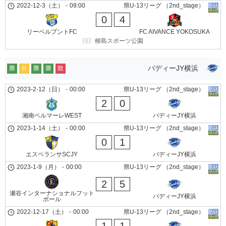
2022-12-3（土）
-
09:00
県U-13リーグ （2nd_stage）
0
4
リーベルプントFC
FC AIVANCE YOKOSUKA
柳島スポーツ公園
バディーJY横浜
勝
分
勝
勝
敗
2023-2-12（日）
-
00:00
県U-13リーグ （2nd_stage）
2
0
湘南ベルマーレWEST
バディーJY横浜
2023-1-14（土）
-
00:00
県U-13リーグ （2nd_stage）
0
1
エスペランサSCJY
バディーJY横浜
2023-1-9（月）
-
00:00
県U-13リーグ （2nd_stage）
2
5
瀬谷インターナショナルフット
バディーJY横浜
ボール
2022-12-17（土）
-
00:00
県U-13リーグ （2nd_stage）
1
1