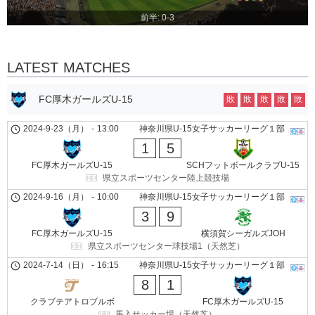
前半: 0-3
LATEST MATCHES
FC厚木ガールズU-15
敗
敗
敗
敗
敗
2024-9-23（月）
-
13:00
神奈川県U-15女子サッカーリーグ１部
1
5
FC厚木ガールズU-15
SCHフットボールクラブU-15
県立スポーツセンター陸上競技場
2024-9-16（月）
-
10:00
神奈川県U-15女子サッカーリーグ１部
3
9
FC厚木ガールズU-15
横須賀シーガルズJOH
県立スポーツセンター球技場1（天然芝）
2024-7-14（日）
-
16:15
神奈川県U-15女子サッカーリーグ１部
8
1
クラブテアトロブルボ
FC厚木ガールズU-15
馬入サッカー場（天然芝）