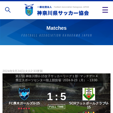
Matches
2024年9月24日(火)12:33更新
第17回 神奈川県U-15女子サッカーリーグ１部
|
マッチデー 4
県立スポーツセンター陸上競技場
|
2024-9-23（月）
-
13:00
1
:
5
FC厚木ガールズU-15
SCHフットボールクラブU-
FULL TIME
15