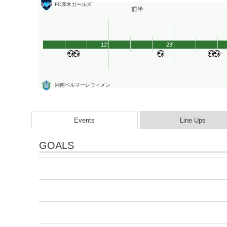
FC厚木ガールズ
前半
12'
23'
湘南ベルマーレウィメン
Events
Line Ups
GOALS