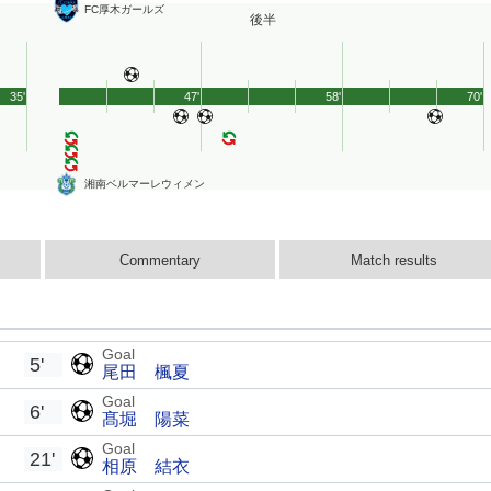
FC厚木ガールズ
後半
35'
47'
58'
70'
湘南ベルマーレウィメン
Commentary
Match results
Goal
5'
尾田 楓夏
Goal
6'
髙堀 陽菜
Goal
21'
相原 結衣