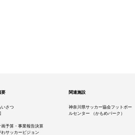
概要
関連施設
あいさつ
神奈川県サッカー協会フットボー
図
ルセンター （かもめパーク）
計画予算・事業報告決算
がわサッカービジョン