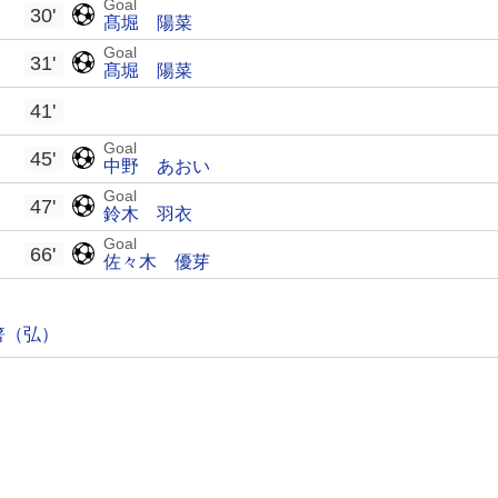
Goal
30'
髙堀 陽菜
Goal
31'
髙堀 陽菜
41'
Goal
45'
中野 あおい
Goal
47'
鈴木 羽衣
Goal
66'
佐々木 優芽
箸（弘）