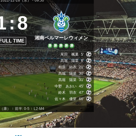
2022-12-28（水）
-
09:50
1
:
8
湘南ベルマーレウィメン
FULL TIME
勝
勝
勝
勝
勝
尾田 楓夏
5'
髙堀 陽菜
6'
相原 結衣
21'
髙堀 陽菜
30'
髙堀 陽菜
31'
中野 あおい
45'
鈴木 羽衣
47'
佐々木 優芽
66'
原（康）
前半: 0-5
L2-M4
|
|