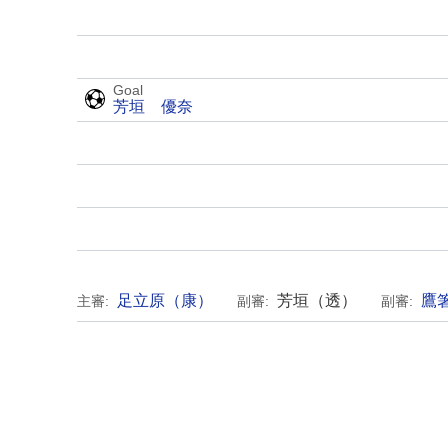
Goal
芳垣 優奈
足立原（康）
芳垣（透）
鷹
主審:
副審:
副審: