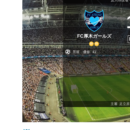
及川球技場
FC厚木ガールズ
分
分
芳垣 優奈
41'
主審: 足立