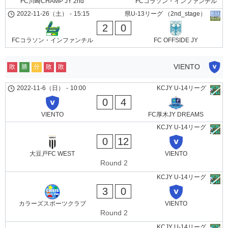
FC川崎CHAMP JY 2nd
FCコラソン・インファンチル
2022-11-26（土）
-
15:15
県U-13リーグ （2nd_stage）
2
0
FCコラソン・インファンチル
FC OFFSIDE JY
VIENTO
敗
勝
分
敗
敗
2022-11-6（日）
-
10:00
KCJY U-14リーグ
0
4
VIENTO
FC厚木JY DREAMS
KCJY U-14リーグ
0
12
大豆戸FC WEST
VIENTO
Round 2
KCJY U-14リーグ
3
0
カラーズスポーツクラブ
VIENTO
Round 2
KCJY U-14リーグ