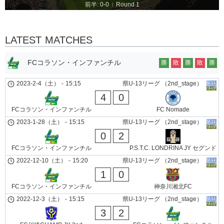
前半: 0-0
Round 1
|
LATEST MATCHES
FCコラソン・インファンチル
勝
敗
勝
敗
勝
2023-2-4（土）
-
15:15
県U-13リーグ （2nd_stage）
4
0
FCコラソン・インファンチル
FC Nomade
2023-1-28（土）
-
15:15
県U-13リーグ （2nd_stage）
0
2
FCコラソン・インファンチル
P.S.T.C. LONDRINA JY セグンド
2022-12-10（土）
-
15:20
県U-13リーグ （2nd_stage）
1
0
FCコラソン・インファンチル
神奈川湘北FC
2022-12-3（土）
-
15:15
県U-13リーグ （2nd_stage）
3
2