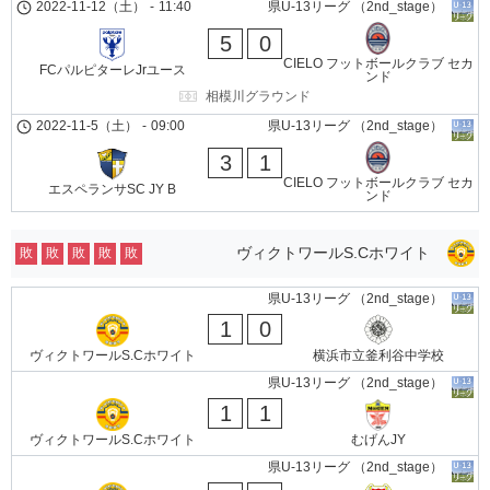
2022-11-12（土）
-
11:40
県U-13リーグ （2nd_stage）
5
0
CIELO フットボールクラブ セカ
FCパルピターレJrユース
ンド
相模川グラウンド
2022-11-5（土）
-
09:00
県U-13リーグ （2nd_stage）
3
1
CIELO フットボールクラブ セカ
エスペランサSC JY B
ンド
ヴィクトワールS.Cホワイト
敗
敗
敗
敗
敗
県U-13リーグ （2nd_stage）
1
0
ヴィクトワールS.Cホワイト
横浜市立釜利谷中学校
県U-13リーグ （2nd_stage）
1
1
ヴィクトワールS.Cホワイト
むげんJY
県U-13リーグ （2nd_stage）