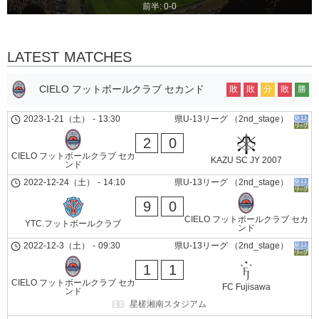
前半: 0-0
LATEST MATCHES
CIELO フットボールクラブ セカンド
敗
敗
分
敗
勝
2023-1-21（土）
-
13:30
県U-13リーグ （2nd_stage）
2
0
CIELO フットボールクラブ セカ
KAZU SC JY 2007
ンド
2022-12-24（土）
-
14:10
県U-13リーグ （2nd_stage）
9
0
CIELO フットボールクラブ セカ
YTC.フットボールクラブ
ンド
2022-12-3（土）
-
09:30
県U-13リーグ （2nd_stage）
1
1
CIELO フットボールクラブ セカ
FC Fujisawa
ンド
星槎湘南スタジアム