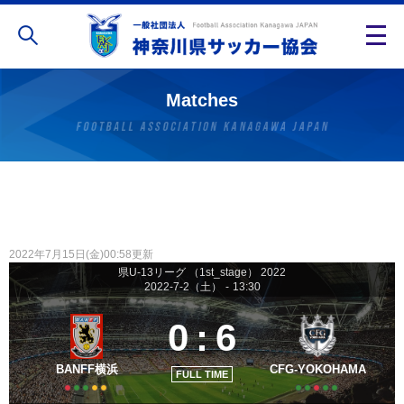
Matches
2022年7月15日(金)00:58更新
県U-13リーグ （1st_stage） 2022
2022-7-2（土）
-
13:30
0
:
6
BANFF横浜
CFG-YOKOHAMA
FULL TIME