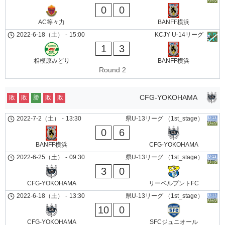
0
0
AC等々力
BANFF横浜
2022-6-18（土）
-
15:00
KCJY U-14リーグ
1
3
相模原みどり
BANFF横浜
Round 2
CFG-YOKOHAMA
敗
敗
勝
敗
敗
2022-7-2（土）
-
13:30
県U-13リーグ （1st_stage）
0
6
BANFF横浜
CFG-YOKOHAMA
2022-6-25（土）
-
09:30
県U-13リーグ （1st_stage）
3
0
CFG-YOKOHAMA
リーベルプントFC
2022-6-18（土）
-
13:30
県U-13リーグ （1st_stage）
10
0
CFG-YOKOHAMA
SFCジュニオール