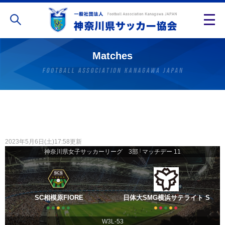
Matches
2023年5月6日(土)17:58更新
神奈川県女子サッカーリーグ 3部
|
マッチデー 11
SC相模原FIORE
日体大SMG横浜サテライト S
W3L-53