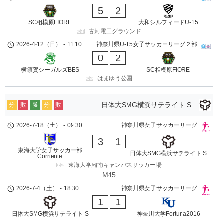
5
2
SC相模原FIORE
大和シルフィードU-15
古河電工グラウンド
2026-4-12（日）
-
11:10
神奈川県U-15女子サッカーリーグ２部
0
2
横須賀シーガルズBES
SC相模原FIORE
はまゆう公園
日体大SMG横浜サテライト S
分
敗
勝
分
敗
2026-7-18（土）
-
09:30
神奈川県女子サッカーリーグ
3
1
東海大学女子サッカー部
日体大SMG横浜サテライト S
Corriente
東海大学湘南キャンパスサッカー場
M45
2026-7-4（土）
-
18:30
神奈川県女子サッカーリーグ
1
1
日体大SMG横浜サテライト S
神奈川大学Fortuna2016