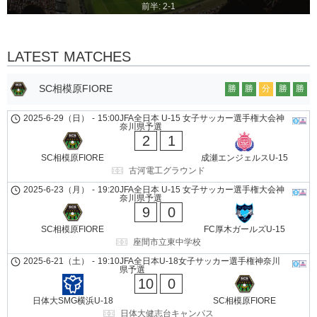
前半: 2-1
LATEST MATCHES
SC相模原FIORE
勝
勝
分
勝
勝
2025-6-29（日）
-
15:00
JFA全日本 U-15 女子サッカー選手権大会神
奈川県予選
2
1
SC相模原FIORE
成瀬エンジェルスU-15
古河電工グラウンド
2025-6-23（月）
-
19:20
JFA全日本 U-15 女子サッカー選手権大会神
奈川県予選
9
0
SC相模原FIORE
FC厚木ガールズU-15
座間市立東中学校
2025-6-21（土）
-
19:10
JFA全日本U-18女子サッカー選手権神奈川
県予選
10
0
日体大SMG横浜U-18
SC相模原FIORE
日体大健志台キャンパス