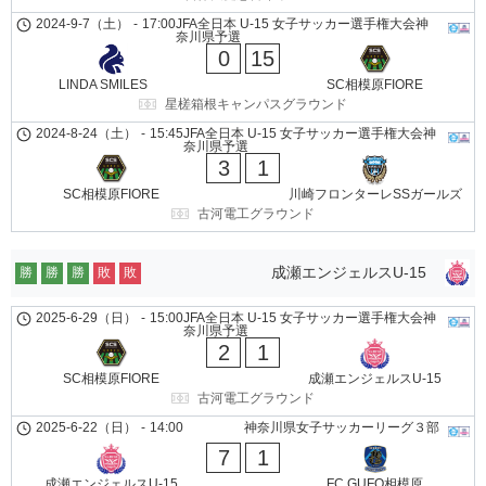
2024-9-7（土）
-
17:00
JFA全日本 U-15 女子サッカー選手権大会神
奈川県予選
0
15
LINDA SMILES
SC相模原FIORE
星槎箱根キャンパスグラウンド
2024-8-24（土）
-
15:45
JFA全日本 U-15 女子サッカー選手権大会神
奈川県予選
3
1
SC相模原FIORE
川崎フロンターレSSガールズ
古河電工グラウンド
成瀬エンジェルスU-15
勝
勝
勝
敗
敗
2025-6-29（日）
-
15:00
JFA全日本 U-15 女子サッカー選手権大会神
奈川県予選
2
1
SC相模原FIORE
成瀬エンジェルスU-15
古河電工グラウンド
2025-6-22（日）
-
14:00
神奈川県女子サッカーリーグ３部
7
1
成瀬エンジェルスU-15
FC GUFO相模原