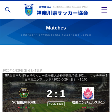
Matches
2025年6月29日(日)21:41更新
JFA全日本 U-15 女子サッカー選手権大会神奈川県予選 2025 - 予選リーグ
|
マッチデー 1
古河電工グラウンド
|
2025-6-29（日）
-
15:00
2
:
1
SC相模原FIORE
成瀬エンジェルスU-15
FULL TIME