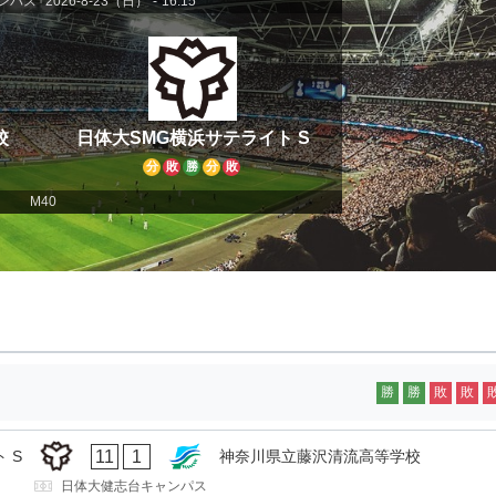
ンパス
2026-8-23（日）
-
16:15
校
日体大SMG横浜サテライト S
分
敗
勝
分
敗
M40
勝
勝
敗
敗
11
1
 S
神奈川県立藤沢清流高等学校
日体大健志台キャンパス