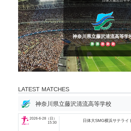
日体大健志台キャ
神奈川県立藤沢清流高等学
勝
勝
敗
敗
敗
LATEST MATCHES
神奈川県立藤沢清流高等学校
2026-6-28（日）
日体大SMG横浜サテライト
15:30