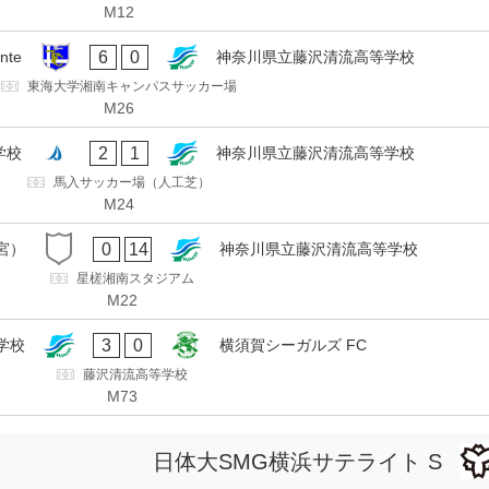
M12
6
0
te
神奈川県立藤沢清流高等学校
東海大学湘南キャンパスサッカー場
M26
2
1
学校
神奈川県立藤沢清流高等学校
馬入サッカー場（人工芝）
M24
0
14
宮）
神奈川県立藤沢清流高等学校
星槎湘南スタジアム
M22
3
0
学校
横須賀シーガルズ FC
藤沢清流高等学校
M73
日体大SMG横浜サテライト S