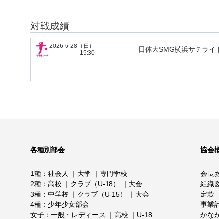
対戦成績
2026-6-28（日）
日体大SMG横浜サテライト
15:30
各種別部会
協会
1種
社会人
大学
専門学校
会長
2種
高校
クラブ（U-18）
大会
組織
3種
中学校
クラブ（U-15）
大会
定款
4種
少年少女部会
事業
女子
一般・レディース
高校
U-18
かな