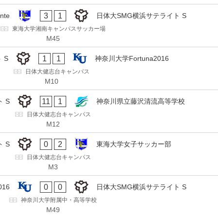
3
1
te
日体大SMG横浜サテライト S
東海大学湘南キャンパスサッカー場
M45
1
1
 S
神奈川大学Fortuna2016
日体大健志台キャンパス
M10
11
1
 S
神奈川県立藤沢清流高等学校
日体大健志台キャンパス
M12
0
2
 S
東海大学女子サッカー部
日体大健志台キャンパス
M3
0
0
016
日体大SMG横浜サテライト S
神奈川大学附属中・高等学校
M49