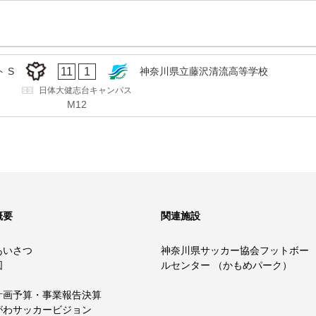
11
1
 S
神奈川県立藤沢清流高等学校
日体大健志台キャンパス
M12
概要
関連施設
あいさつ
神奈川県サッカー協会フットボー
図
ルセンター （かもめパーク）
計画予算・事業報告決算
がわサッカービジョン