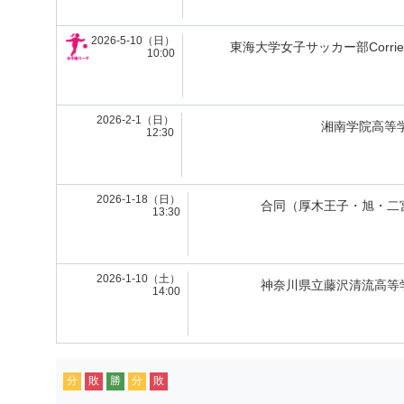
2026-5-10（日）
東海大学女子サッカー部Corrien
10:00
2026-2-1（日）
湘南学院高等
12:30
2026-1-18（日）
合同（厚木王子・旭・二
13:30
2026-1-10（土）
神奈川県立藤沢清流高等
14:00
分
敗
勝
分
敗