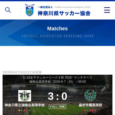
Matches
2026年6月7日(日)22:46更新
U-18女子サッカーリーグ３部 2026
|
マッチデー 2
湘南台高等学校
|
2026-6-7（日）
-
09:00
3
:
0
神奈川県立湘南台高等学校
森村学園高等部
FULL TIME