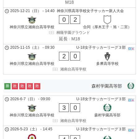
M18
2025-12-21（日）
-
14:40
神奈川県高等学校女子サッカー新人大会
0
2
神奈川県立湘南台高等学校
合同（厚木王子・旭・二宮）
桐蔭学園グラウンド
延長
M18
2025-11-15（土）
-
09:30
U-18女子サッカーリーグ３部
2
0
神奈川県立湘南台高等学校
多摩高等学校
湘南台高等学校
森村学園高等部
勝
敗
敗
敗
敗
2026-6-7（日）
-
09:00
U-18女子サッカーリーグ３部
3
0
神奈川県立湘南台高等学校
森村学園高等部
湘南台高等学校
2026-5-23（土）
-
14:45
U-18女子サッカーリーグ３部