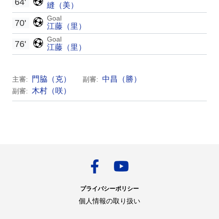
64'
縫（美）
Goal
70'
江藤（里）
Goal
76'
江藤（里）
門脇（克）
中昌（勝）
主審:
副審:
木村（咲）
副審:
プライバシーポリシー
個人情報の取り扱い