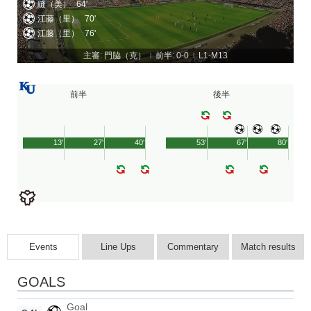
縫（美）
64'
江藤（里）
70'
江藤（里）
76'
主審: 門脇（克）
前半: 0-0
L1-M13
|
|
前半
後半
13'
27'
40'
53'
67'
80'
Events
Line Ups
Commentary
Match results
GOALS
Goal