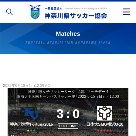
Matches
2022年6月18日(土)12:39更新
神奈川県女子サッカーリーグ 1部
|
マッチデー 4
東海大学湘南キャンパスサッカー場
|
2022-5-15（日）
-
12:00
3
:
0
神奈川大学Fortuna2016
日体大SMG横浜U-18
FULL TIME