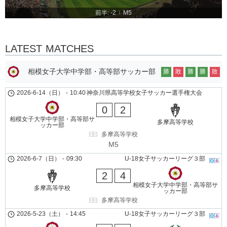
前半: -2
M5
|
LATEST MATCHES
相模女子大学中学部・高等部サッカー部
勝
敗
勝
勝
敗
2026-6-14（日）
-
10:40
神奈川県高等学校女子サッカー選手権大会
0
2
相模女子大学中学部・高等部サ
多摩高等学校
ッカー部
多摩高等学校
M5
2026-6-7（日）
-
09:30
U-18女子サッカーリーグ３部
2
4
相模女子大学中学部・高等部サ
多摩高等学校
ッカー部
多摩高等学校
2026-5-23（土）
-
14:45
U-18女子サッカーリーグ３部