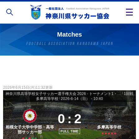
Matches
2026年6月15日(月)11:32更新
神奈川県高等学校女子サッカー選手権大会 2026 - トーナメント1・2回戦
|
1回戦
多摩高等学校
|
2026-6-14（日）
-
10:40
0
:
2
相模女子大学中学部・高等
多摩高等学校
FULL TIME
部サッカー部