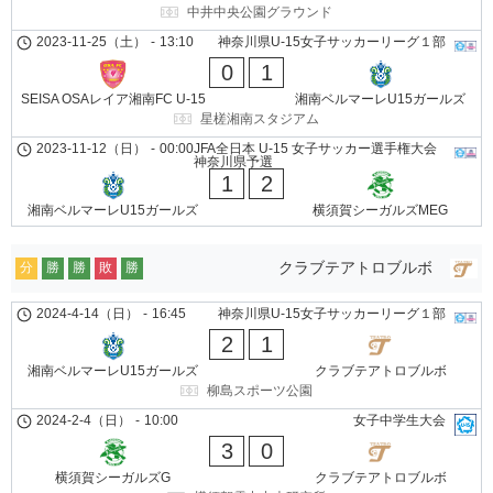
中井中央公園グラウンド
2023-11-25（土）
-
13:10
神奈川県U-15女子サッカーリーグ１部
0
1
SEISA OSAレイア湘南FC U-15
湘南ベルマーレU15ガールズ
星槎湘南スタジアム
2023-11-12（日）
-
00:00
JFA全日本 U-15 女子サッカー選手権大会
神奈川県予選
1
2
湘南ベルマーレU15ガールズ
横須賀シーガルズMEG
クラブテアトロブルボ
分
勝
勝
敗
勝
2024-4-14（日）
-
16:45
神奈川県U-15女子サッカーリーグ１部
2
1
湘南ベルマーレU15ガールズ
クラブテアトロブルボ
柳島スポーツ公園
2024-2-4（日）
-
10:00
女子中学生大会
3
0
横須賀シーガルズG
クラブテアトロブルボ