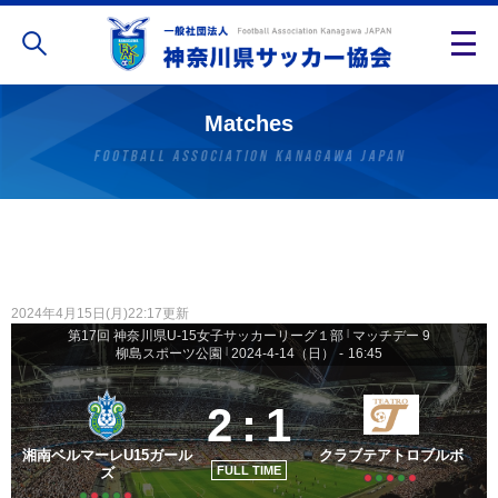
Matches
2024年4月15日(月)22:17更新
第17回 神奈川県U-15女子サッカーリーグ１部
|
マッチデー 9
柳島スポーツ公園
|
2024-4-14（日）
-
16:45
2
:
1
湘南ベルマーレU15ガール
クラブテアトロブルボ
FULL TIME
ズ