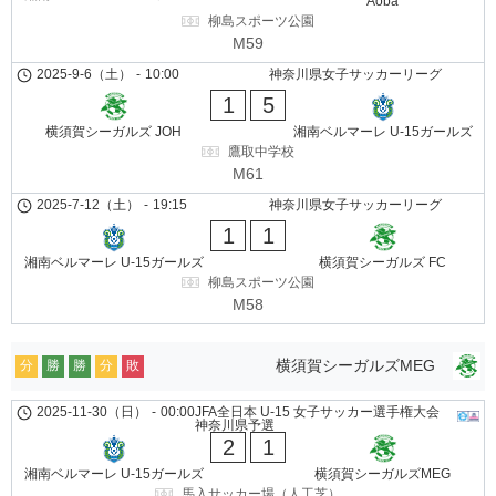
Aoba
柳島スポーツ公園
M59
2025-9-6（土）
-
10:00
神奈川県女子サッカーリーグ
1
5
横須賀シーガルズ JOH
湘南ベルマーレ U-15ガールズ
鷹取中学校
M61
2025-7-12（土）
-
19:15
神奈川県女子サッカーリーグ
1
1
湘南ベルマーレ U-15ガールズ
横須賀シーガルズ FC
柳島スポーツ公園
M58
横須賀シーガルズMEG
分
勝
勝
分
敗
2025-11-30（日）
-
00:00
JFA全日本 U-15 女子サッカー選手権大会
神奈川県予選
2
1
湘南ベルマーレ U-15ガールズ
横須賀シーガルズMEG
馬入サッカー場（人工芝）