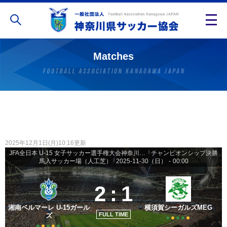
Matches
2025年12月1日(月)10:16更新
JFA全日本 U-15 女子サッカー選手権大会神奈川県予選 2025 - 決勝トーナメント
|
チャンピオンシップ決勝
馬入サッカー場（人工芝）
|
2025-11-30（日）
-
00:00
2
:
1
湘南ベルマーレ U-15ガール
横須賀シーガルズMEG
FULL TIME
ズ