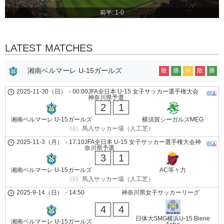
前半: 1-0
LATEST MATCHES
湘南ベルマーレ U-15ガールズ
敗
勝
分
敗
勝
2025-11-30（日）
-
00:00
JFA全日本 U-15 女子サッカー選手権大会
神奈川県予選
2
1
湘南ベルマーレ U-15ガールズ
横須賀シーガルズMEG
馬入サッカー場（人工芝）
2025-11-3（月）
-
17:10
JFA全日本 U-15 女子サッカー選手権大会神
奈川県予選
3
1
湘南ベルマーレ U-15ガールズ
AC等々力
馬入サッカー場（人工芝）
2025-9-14（日）
-
14:50
神奈川県女子サッカーリーグ
4
4
日体大SMG横浜U-15 Biene
湘南ベルマーレ U-15ガールズ