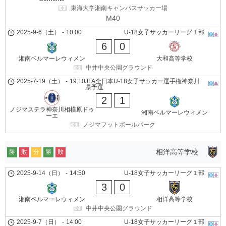
東海大学湘南キャンパスサッカー場
M40
2025-9-6（土）
-
10:00
U-18女子サッカーリーグ１部
6
0
湘南ベルマーレウィメン
大和高等学校
中井中央公園グラウンド
2025-7-19（土）
-
19:10
JFA全日本U-18女子サッカー選手権神奈川
県予選
2
1
ノジマステラ神奈川相模原ドゥ
湘南ベルマーレウィメン
ーエ
ノジマフットボールパーク
相洋高等学校
勝
敗
分
勝
敗
2025-9-14（日）
-
14:50
U-18女子サッカーリーグ１部
3
0
湘南ベルマーレウィメン
相洋高等学校
中井中央公園グラウンド
2025-9-7（日）
-
14:00
U-18女子サッカーリーグ１部