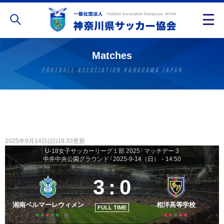
Matches
2025年9月14日(日)18:33更新
U-18女子サッカーリーグ１部 2025
|
マッチデー 3
中井中央公園グラウンド
|
2025-9-14（日）
-
14:50
3
:
0
湘南ベルマーレウィメン
相洋高等学校
FULL TIME