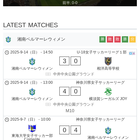
前半: 0-0
LATEST MATCHES
湘南ベルマーレウィメン
勝
敗
敗
勝
分
2025-9-14（日）
-
14:50
U-18女子サッカーリーグ１部
3
0
湘南ベルマーレウィメン
相洋高等学校
中井中央公園グラウンド
2025-9-14（日）
-
13:00
神奈川県女子サッカーリーグ
4
0
湘南ベルマーレウィメン
横須賀シーガルズ JOY
中井中央公園グラウンド
M10
2025-9-7（日）
-
10:00
神奈川県女子サッカーリーグ
0
4
東海大学女子サッカー部
湘南ベルマーレウィメン
Corriente