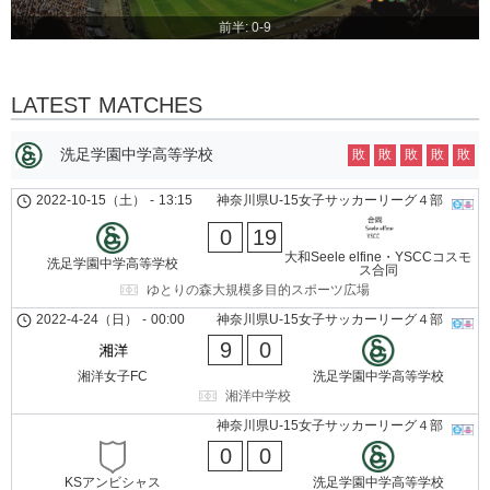
前半: 0-9
LATEST MATCHES
洗足学園中学高等学校
敗
敗
敗
敗
敗
2022-10-15（土）
-
13:15
神奈川県U-15女子サッカーリーグ４部
0
19
大和Seele elfine・YSCCコスモ
洗足学園中学高等学校
ス合同
ゆとりの森大規模多目的スポーツ広場
2022-4-24（日）
-
00:00
神奈川県U-15女子サッカーリーグ４部
9
0
湘洋女子FC
洗足学園中学高等学校
湘洋中学校
神奈川県U-15女子サッカーリーグ４部
0
0
KSアンビシャス
洗足学園中学高等学校