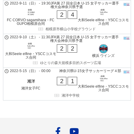
2022-9-11（日）
-
19:30
JFA第 27 回全日本 U-15 女子サッカー選手
権大会神奈川県予選
2
4
FC CORVO sagamihara・FC
大和Seele elfine・YSCCコスモ
GUFO相模原合同
ス合同
相模原市横山小学校グラウンド
2022-9-10（土）
-
11:30
JFA第 27 回全日本 U-15 女子サッカー選手
権大会神奈川県予選
2
2
大和Seele elfine・YSCCコスモ
横浜 ウインズ
ス合同
ゆとりの森大規模多目的スポーツ広場
2022-5-15（日）
-
00:00
神奈川県U-15女子サッカーリーグ４部
2
1
大和Seele elfine・YSCCコスモ
湘洋女子FC
ス合同
湘洋中学校