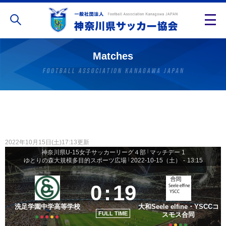
Matches
2022年10月15日(土)17:13更新
神奈川県U-15女子サッカーリーグ４部
|
マッチデー 1
ゆとりの森大規模多目的スポーツ広場
|
2022-10-15（土）
-
13:15
0
:
19
洗足学園中学高等学校
大和Seele elfine・YSCCコ
FULL TIME
スモス合同