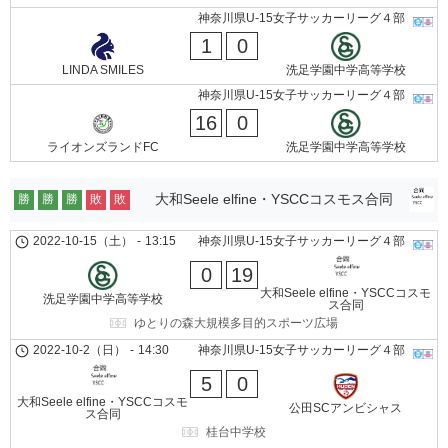
神奈川県U-15女子サッカーリーグ４部
1
0
LINDA SMILES
洗足学園中学高等学校
神奈川県U-15女子サッカーリーグ４部
16
0
ライオンズランドFC
洗足学園中学高等学校
大和Seele elfine・YSCCコスモス合同
勝
勝
勝
敗
敗
2022-10-15（土）
-
13:15
神奈川県U-15女子サッカーリーグ４部
0
19
大和Seele elfine・YSCCコスモ
洗足学園中学高等学校
ス合同
ゆとりの森大規模多目的スポーツ広場
2022-10-2（日）
-
14:30
神奈川県U-15女子サッカーリーグ４部
5
0
大和Seele elfine・YSCCコスモ
公田SCアンビシャス
ス合同
桂台中学校