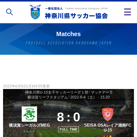
Matches
2022年6月6日(月)04:05更新
神奈川県U-15女子サッカーリーグ１部
|
マッチデー 5
横須賀リーフスタジアム
|
2022-6-4（土）
-
15:20
8
:
0
横須賀シーガルズMEG
SEISA OSAレイア湘南FC
FULL TIME
U-15