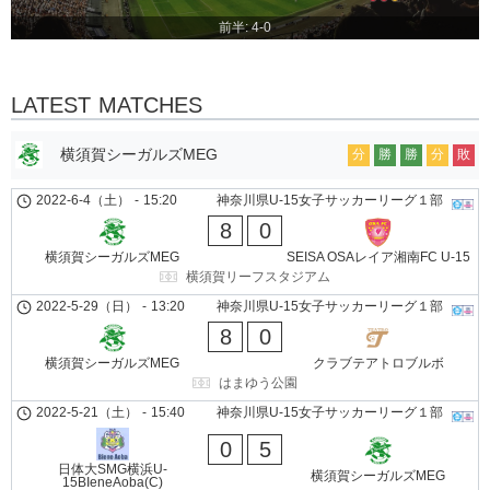
前半: 4-0
LATEST MATCHES
横須賀シーガルズMEG
分
勝
勝
分
敗
2022-6-4（土）
-
15:20
神奈川県U-15女子サッカーリーグ１部
8
0
横須賀シーガルズMEG
SEISA OSAレイア湘南FC U-15
横須賀リーフスタジアム
2022-5-29（日）
-
13:20
神奈川県U-15女子サッカーリーグ１部
8
0
横須賀シーガルズMEG
クラブテアトロブルボ
はまゆう公園
2022-5-21（土）
-
15:40
神奈川県U-15女子サッカーリーグ１部
0
5
日体大SMG横浜U-
横須賀シーガルズMEG
15BIeneAoba(C)