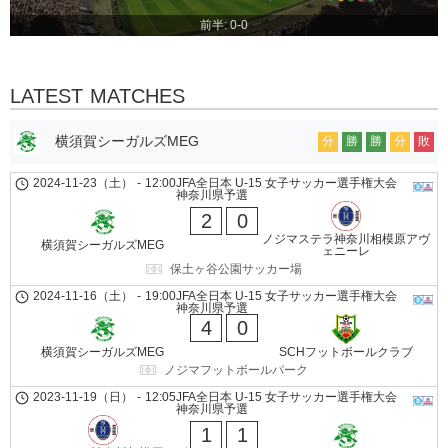
前半: 0-0
LATEST MATCHES
横須賀シーガルズMEG
分
勝
勝
分
敗
2024-11-23（土）
-
12:00
JFA全日本 U-15 女子サッカー選手権大会
神奈川県予選
2
0
ノジマステラ神奈川相模原アヴ
横須賀シーガルズMEG
ェニーレ
保土ヶ谷公園サッカー場
2024-11-16（土）
-
19:00
JFA全日本 U-15 女子サッカー選手権大会
神奈川県予選
4
0
横須賀シーガルズMEG
SCHフットボールクラブ
ノジマフットボールパーク
2023-11-19（日）
-
12:05
JFA全日本 U-15 女子サッカー選手権大会
神奈川県予選
1
1