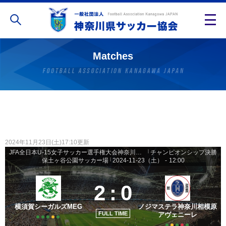
Matches
2024年11月23日(土)17:10更新
JFA全日本U-15女子サッカー選手権大会神奈川県予選 - 決勝トーナメント
|
チャンピオンシップ決勝
保土ヶ谷公園サッカー場
|
2024-11-23（土）
-
12:00
2
:
0
横須賀シーガルズMEG
ノジマステラ神奈川相模原
FULL TIME
アヴェニーレ