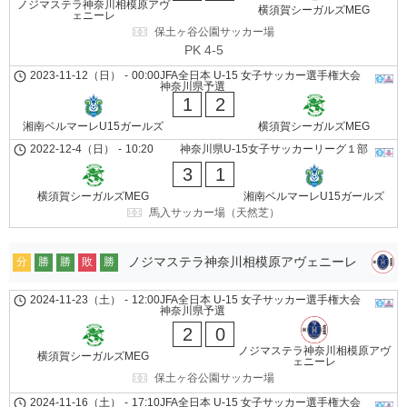
ノジマステラ神奈川相模原アヴ
横須賀シーガルズMEG
ェニーレ
保土ヶ谷公園サッカー場
PK 4-5
2023-11-12（日）
-
00:00
JFA全日本 U-15 女子サッカー選手権大会
神奈川県予選
1
2
湘南ベルマーレU15ガールズ
横須賀シーガルズMEG
2022-12-4（日）
-
10:20
神奈川県U-15女子サッカーリーグ１部
3
1
横須賀シーガルズMEG
湘南ベルマーレU15ガールズ
馬入サッカー場（天然芝）
ノジマステラ神奈川相模原アヴェニーレ
分
勝
勝
敗
勝
2024-11-23（土）
-
12:00
JFA全日本 U-15 女子サッカー選手権大会
神奈川県予選
2
0
ノジマステラ神奈川相模原アヴ
横須賀シーガルズMEG
ェニーレ
保土ヶ谷公園サッカー場
2024-11-16（土）
-
17:10
JFA全日本 U-15 女子サッカー選手権大会