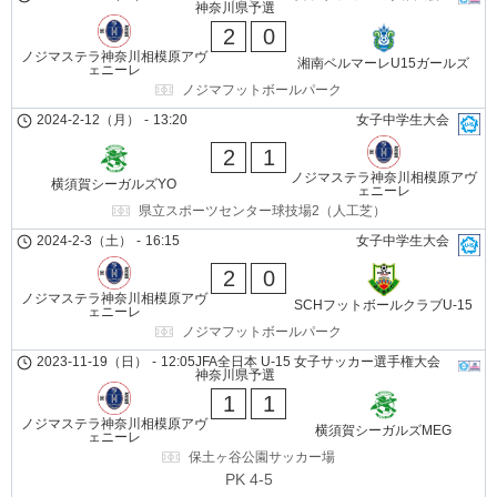
神奈川県予選
2
0
ノジマステラ神奈川相模原アヴ
湘南ベルマーレU15ガールズ
ェニーレ
ノジマフットボールパーク
2024-2-12（月）
-
13:20
女子中学生大会
2
1
ノジマステラ神奈川相模原アヴ
横須賀シーガルズYO
ェニーレ
県立スポーツセンター球技場2（人工芝）
2024-2-3（土）
-
16:15
女子中学生大会
2
0
ノジマステラ神奈川相模原アヴ
SCHフットボールクラブU-15
ェニーレ
ノジマフットボールパーク
2023-11-19（日）
-
12:05
JFA全日本 U-15 女子サッカー選手権大会
神奈川県予選
1
1
ノジマステラ神奈川相模原アヴ
横須賀シーガルズMEG
ェニーレ
保土ヶ谷公園サッカー場
PK 4-5