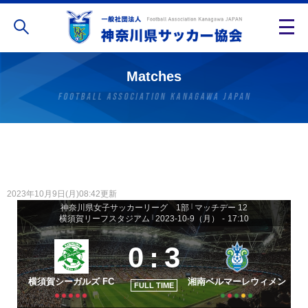
Matches
2023年10月9日(月)08:42更新
神奈川県女子サッカーリーグ 1部
|
マッチデー 12
横須賀リーフスタジアム
|
2023-10-9（月）
-
17:10
0
:
3
横須賀シーガルズ FC
湘南ベルマーレウィメン
FULL TIME