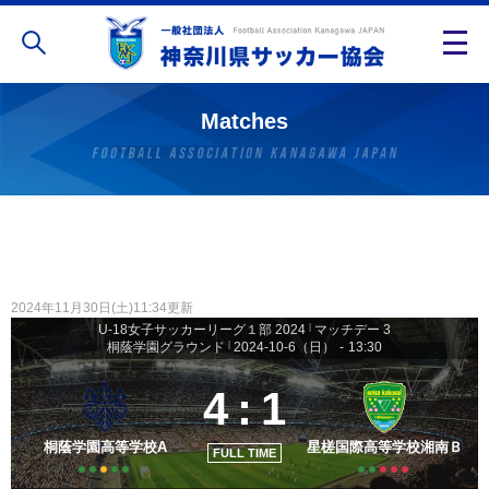
Matches
2024年11月30日(土)11:34更新
U-18女子サッカーリーグ１部 2024
|
マッチデー 3
桐蔭学園グラウンド
|
2024-10-6（日）
-
13:30
4
:
1
桐蔭学園高等学校A
星槎国際高等学校湘南Ｂ
FULL TIME