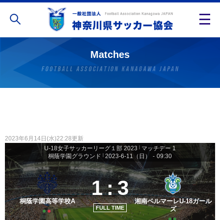
Matches
2023年6月14日(水)22:28更新
U-18女子サッカーリーグ１部 2023
|
マッチデー 1
桐蔭学園グラウンド
|
2023-6-11（日）
-
09:30
1
:
3
桐蔭学園高等学校A
湘南ベルマーレU-18ガール
FULL TIME
ズ