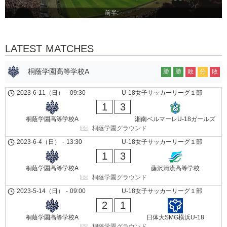
前半: -
LATEST MATCHES
桐蔭学園高等学校A
勝
勝
敗
分
敗
2023-6-11（日）
-
09:30
U-18女子サッカーリーグ１部
1
3
桐蔭学園高等学校A
湘南ベルマーレU-18ガールズ
桐蔭学園グラウンド
2023-6-4（日）
-
13:30
U-18女子サッカーリーグ１部
1
3
桐蔭学園高等学校A
藤沢清流高等学校
桐蔭学園グラウンド
2023-5-14（日）
-
09:00
U-18女子サッカーリーグ１部
2
1
桐蔭学園高等学校A
日体大SMG横浜U-18
桐蔭学園グラウンド