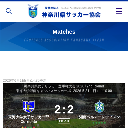
Matches
2026年6月1日(月)14:35更新
神奈川県女子サッカー選手権大会 2026
|
2nd Round
東海大学湘南キャンパスサッカー場
|
2026-5-31（日）
-
10:00
2
:
2
東海大学女子サッカー部
湘南ベルマーレウィメン
PK 2-4
Corriente