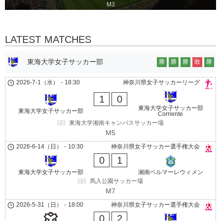
M3
LATEST MATCHES
東海大学女子サッカー部
勝
勝
勝
敗
勝
2026-7-1（水）
-
18:30
神奈川県女子サッカーリーグ
1
0
東海大学女子サッカー部
東海大学女子サッカー部
Corriente
東海大学湘南キャンパスサッカー場
M5
2026-6-14（日）
-
10:30
神奈川県女子サッカー選手権大会
0
1
東海大学女子サッカー部
湘南ベルマーレウィメン
馬入公園サッカー場
M7
2026-5-31（日）
-
18:00
神奈川県女子サッカー選手権大会
0
2