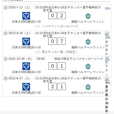
2025-7-12（土）
-
19:10
JFA全日本U-18女子サッカー選手権神奈川
県予選
0
2
日体大SMG横浜U-18
湘南ベルマーレウィメン
ノジマフットボールパーク
2023-8-26（土）
-
14:15
JFA全日本U-18女子サッカー選手権神奈川
県予選
0
7
日体大SMG横浜U-18
湘南ベルマーレウィメン
馬入サッカー場（天然芝）
2022-10-30（日）
-
00:00
神奈川県女子ユースサッカーリーグ
0
1
日体大SMG横浜U-18
湘南ベルマーレウィメン
2022-8-27（土）
-
13:10
JFA全日本U-18女子サッカー選手権神奈川
県予選
2
1
日体大SMG横浜U-18
湘南ベルマーレウィメン