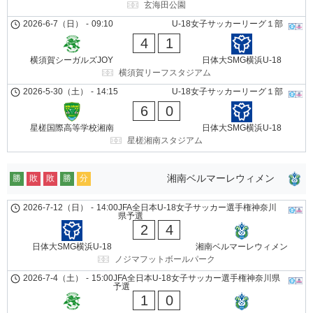
玄海田公園
2026-6-7（日）
-
09:10
U-18女子サッカーリーグ１部
4
1
横須賀シーガルズJOY
日体大SMG横浜U-18
横須賀リーフスタジアム
2026-5-30（土）
-
14:15
U-18女子サッカーリーグ１部
6
0
星槎国際高等学校湘南
日体大SMG横浜U-18
星槎湘南スタジアム
湘南ベルマーレウィメン
勝
敗
敗
勝
分
2026-7-12（日）
-
14:00
JFA全日本U-18女子サッカー選手権神奈川
県予選
2
4
日体大SMG横浜U-18
湘南ベルマーレウィメン
ノジマフットボールパーク
2026-7-4（土）
-
15:00
JFA全日本U-18女子サッカー選手権神奈川県
予選
1
0