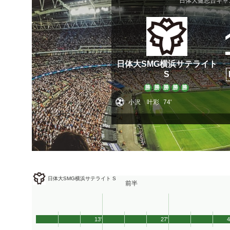
日体大健志台キャ
日体大SMG横浜サテライト
S
勝
勝
勝
勝
勝
小沢 叶彩
74'
日体大SMG横浜サテライト S
前半
13'
27'
4