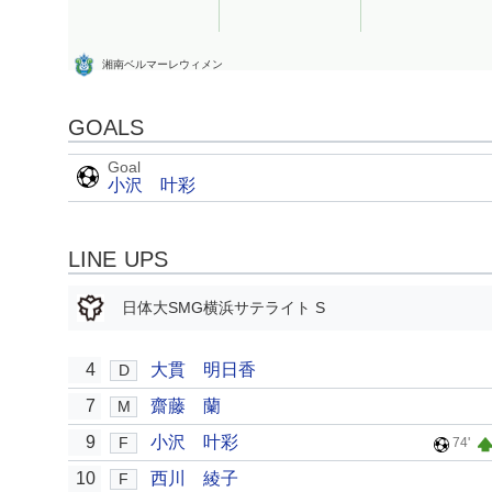
湘南ベルマーレウィメン
GOALS
Goal
小沢 叶彩
LINE UPS
日体大SMG横浜サテライト S
4
大貫 明日香
D
7
齋藤 蘭
M
9
小沢 叶彩
F
74'
10
西川 綾子
F