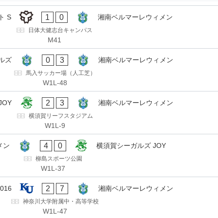
1
0
 S
湘南ベルマーレウィメン
日体大健志台キャンパス
M41
0
3
ルズ
湘南ベルマーレウィメン
馬入サッカー場（人工芝）
W1L-48
2
3
OY
湘南ベルマーレウィメン
横須賀リーフスタジアム
W1L-9
4
0
メン
横須賀シーガルズ JOY
柳島スポーツ公園
W1L-37
2
7
016
湘南ベルマーレウィメン
神奈川大学附属中・高等学校
W1L-47