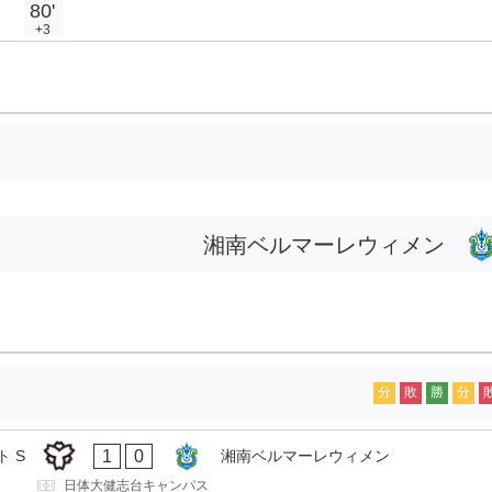
80'
+3
湘南ベルマーレウィメン
分
敗
勝
分
1
0
 S
湘南ベルマーレウィメン
日体大健志台キャンパス