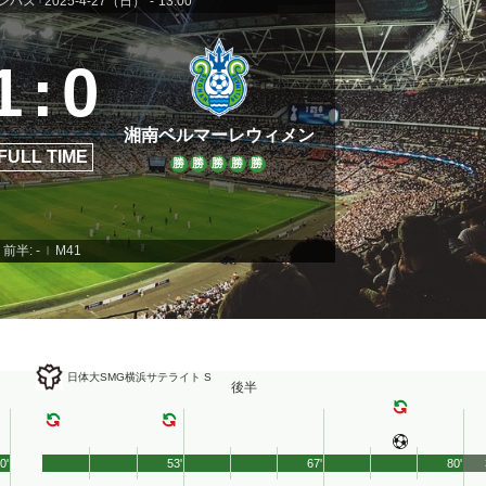
ンパス
2025-4-27（日）
-
13:00
1
:
0
湘南ベルマーレウィメン
FULL TIME
勝
勝
勝
勝
勝
前半: -
M41
|
日体大SMG横浜サテライト S
後半
0'
53'
67'
80'