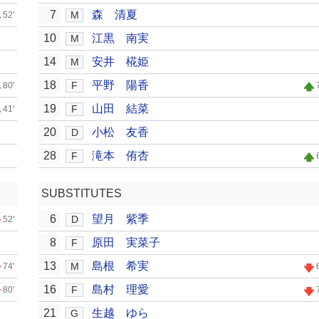
7
森 清夏
M
52'
10
江黒 南実
M
14
安井 椛姫
M
18
平野 陽香
F
80'
19
山田 結菜
F
41'
20
小松 友香
D
28
滝本 侑杏
F
SUBSTITUTES
6
望月 紫季
D
52'
8
原田 実菜子
F
13
島根 希実
M
74'
16
島村 理愛
F
80'
21
生越 ゆら
G