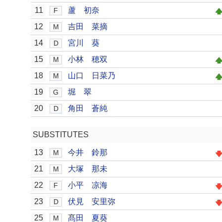
11
蘆 初奈
F
12
吉田 菜摘
M
14
宮川 葵
D
15
小林 穂双
M
18
山口 日菜乃
M
19
堀 翠
G
20
角田 蒼純
D
SUBSTITUTES
13
今井 鈴那
M
21
大塚 那未
M
22
小平 凉海
F
23
伏見 安里弥
D
25
髙田 夏葵
M