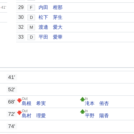
29
内田 柑那
F
41'
30
松下 芽生
D
32
渡邊 愛大
M
33
平田 愛華
D
41'
52'
Out
In
68'
島根 希実
滝本 侑杏
Out
In
72'
島村 理愛
平野 陽香
74'