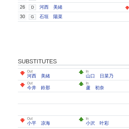
26
河西 美緒
D
30
石垣 陽菜
G
SUBSTITUTES
Out
In
河西 美緒
山口 日菜乃
Out
In
今井 鈴那
蘆 初奈
Out
In
小平 凉海
小沢 叶彩