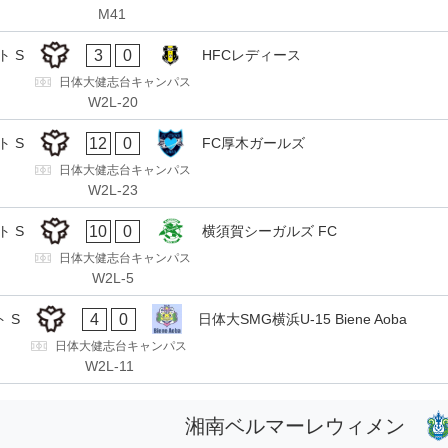
M41
3
0
 S
HFCレディース
日体大健志台キャンパス
W2L-20
12
0
 S
FC厚木ガールズ
日体大健志台キャンパス
W2L-23
10
0
 S
横須賀シーガルズ FC
日体大健志台キャンパス
W2L-5
4
0
 S
日体大SMG横浜U-15 Biene Aoba
日体大健志台キャンパス
W2L-11
湘南ベルマーレウィメン