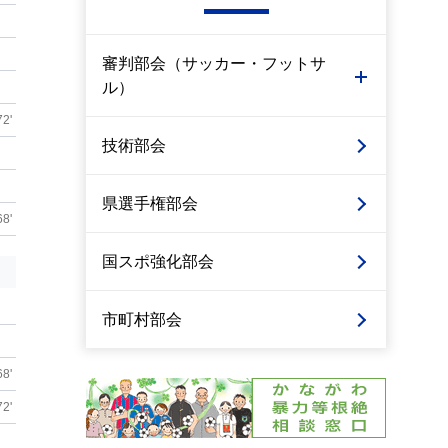
審判部会（サッカー・フットサ
ル）
72'
技術部会
県選手権部会
68'
国スポ強化部会
市町村部会
68'
72'