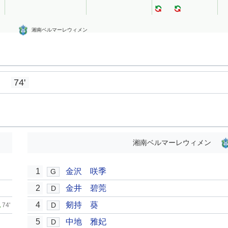
湘南ベルマーレウィメン
74'
湘南ベルマーレウィメン
1
金沢 咲季
G
2
金井 碧莞
D
4
剱持 葵
D
74'
5
中地 雅妃
D