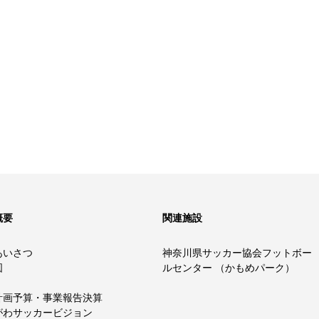
概要
関連施設
あいさつ
神奈川県サッカー協会フットボー
図
ルセンター （かもめパーク）
計画予算・事業報告決算
がわサッカービジョン