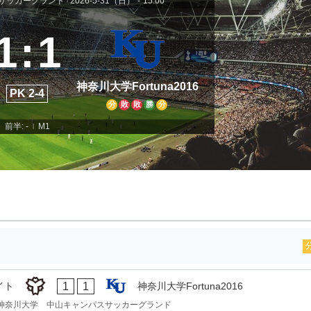
サッカーグランド
2026-5-31（日）
-
15:00
1
:
1
神奈川大学Fortuna2016
PK 2-4
分
敗
敗
勝
分
前半: -
M1
|
1
1
イト
神奈川大学Fortuna2016
神奈川大学 中山キャンパスサッカーグランド