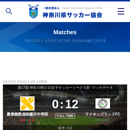
Matches
2025年1月4日(土)09:26更新
第17回 神奈川県U-15女子サッカーリーグ４部
|
マッチデー 4
0
:
12
慶應義塾湘南藤沢中等部
ライオンズランドFC
FULL TIME
前半: 0-0