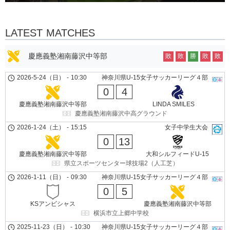
LATEST MATCHES
慶應義塾湘南藤沢中等部
敗
敗
勝
敗
敗
2026-5-24（日）
-
10:30
神奈川県U-15女子サッカーリーグ４部
0
4
慶應義塾湘南藤沢中等部
LINDA SMILES
慶應義塾湘南藤沢中高グラウンド
2026-1-24（土）
-
15:15
女子中学生大会
0
13
慶應義塾湘南藤沢中等部
大和シルフィードU-15
県立スポーツセンター球技場2（人工芝）
2026-1-11（日）
-
09:30
神奈川県U-15女子サッカーリーグ４部
0
5
KSアンビシャス
慶應義塾湘南藤沢中等部
横浜市立上郷中学校
2025-11-23（日）
-
10:30
神奈川県U-15女子サッカーリーグ４部