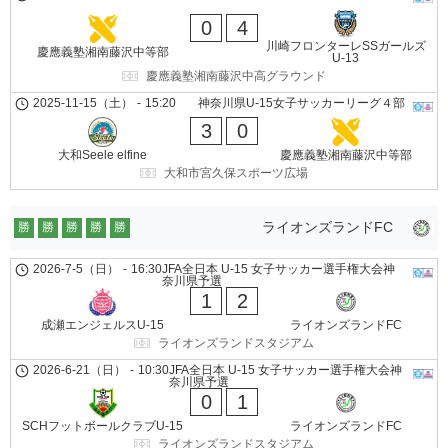
0
4
川崎フロンターレSSガールズ
慶應義塾湘南藤沢中等部
U-13
慶應義塾湘南藤沢中高グラウンド
2025-11-15（土）
-
15:20
神奈川県U-15女子サッカーリーグ４部
3
0
大和Seele elfine
慶應義塾湘南藤沢中等部
大和市宮久保スポーツ広場
ライオンズランドFC
勝
勝
勝
勝
勝
2026-7-5（日）
-
16:30
JFA全日本 U-15 女子サッカー選手権大会神
奈川県予選
1
2
成瀬エンジェルスU-15
ライオンズランドFC
ライオンズランドスタジアム
2026-6-21（日）
-
10:30
JFA全日本 U-15 女子サッカー選手権大会神
奈川県予選
0
1
SCHフットボールクラブU-15
ライオンズランドFC
ライオンズランドスタジアム