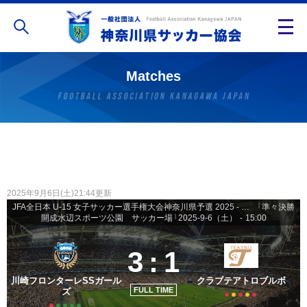
Matches
2025年9月6日(土)21:44更新
JFA全日本 U-15 女子サッカー選手権大会神奈川県予選 2025 - 決勝トーナメント
|
準々決勝
開成水辺スポーツ公園 サッカー場
|
2025-9-6（土）
-
15:00
3
:
1
川崎フロンターレSSガール
クラブテアトロブルボ
FULL TIME
ズ