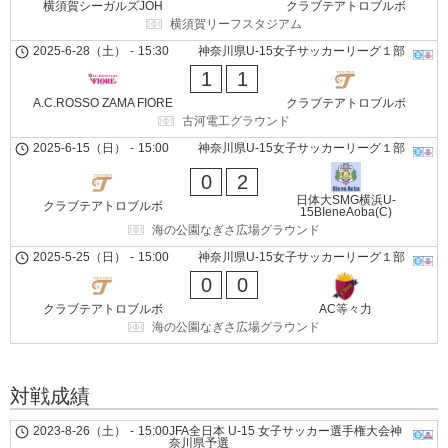
横須賀シーガルズJOH
クラブテアトロブルボ
横須賀リーフスタジアム
2025-6-28（土）
-
15:30
神奈川県U-15女子サッカーリーグ１部
1
1
A.C.ROSSO ZAMA FIORE
クラブテアトロブルボ
古河電工グラウンド
2025-6-15（日）
-
15:00
神奈川県U-15女子サッカーリーグ１部
0
2
日体大SMG横浜U-
クラブテアトロブルボ
15BIeneAoba(C)
海の公園なぎさ広場グラウンド
2025-5-25（日）
-
15:00
神奈川県U-15女子サッカーリーグ１部
0
0
クラブテアトロブルボ
AC等々力
海の公園なぎさ広場グラウンド
対戦成績
2023-8-26（土）
-
15:00
JFA全日本 U-15 女子サッカー選手権大会神
奈川県予選