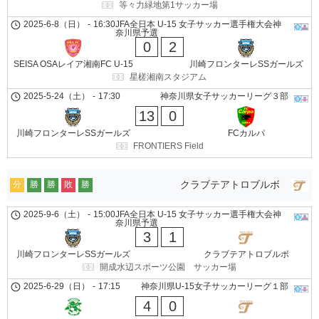
等々力緑地第1サッカー場
2025-6-8（日）
-
16:30
JFA全日本 U-15 女子サッカー選手権大会神
奈川県予選
0
2
SEISA OSAレイア湘南FC U-15
川崎フロンターレSSガールズ
星槎湘南スタジアム
2025-5-24（土）
-
17:30
神奈川県女子サッカーリーグ３部
13
0
川崎フロンターレSSガールズ
FCカルパ
FRONTIERS Field
クラブテアトロブルボ
分
勝
勝
敗
勝
2025-9-6（土）
-
15:00
JFA全日本 U-15 女子サッカー選手権大会神
奈川県予選
3
1
川崎フロンターレSSガールズ
クラブテアトロブルボ
開成水辺スポーツ公園 サッカー場
2025-6-29（日）
-
17:15
神奈川県U-15女子サッカーリーグ１部
4
0