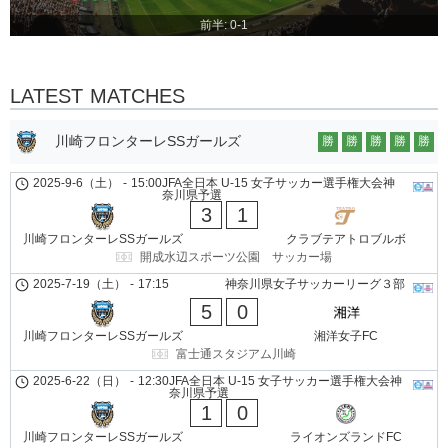
前半: 0-1
LATEST MATCHES
川崎フロンターレSSガールズ
勝
勝
勝
勝
勝
2025-9-6（土）
-
15:00
JFA全日本 U-15 女子サッカー選手権大会神
奈川県予選
3
1
川崎フロンターレSSガールズ
クラブテアトロブルボ
開成水辺スポーツ公園 サッカー場
2025-7-19（土）
-
17:15
神奈川県女子サッカーリーグ３部
5
0
川崎フロンターレSSガールズ
湘洋女子FC
富士通スタジアム川崎
2025-6-22（日）
-
12:30
JFA全日本 U-15 女子サッカー選手権大会神
奈川県予選
1
0
川崎フロンターレSSガールズ
ライオンズランドFC