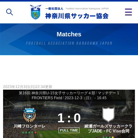
Matches
2023年12月3日(日)22:34更新
第16回 神奈川県U-15女子サッカーリーグ４部
|
マッチデー 1
FRONTIERS Field
|
2023-12-3（日）
-
16:45
1
:
0
川崎フロンターレ
綾瀬ガールズサッカークラ
FULL TIME
ブJADE・FC Viso合同