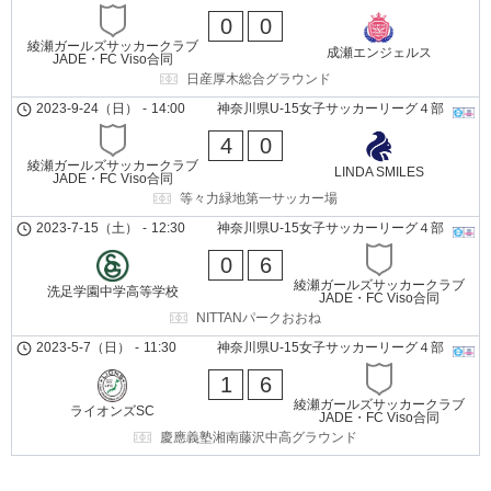
0
0
綾瀬ガールズサッカークラブ
成瀬エンジェルス
JADE・FC Viso合同
日産厚木総合グラウンド
2023-9-24（日）
-
14:00
神奈川県U-15女子サッカーリーグ４部
4
0
綾瀬ガールズサッカークラブ
LINDA SMILES
JADE・FC Viso合同
等々力緑地第一サッカー場
2023-7-15（土）
-
12:30
神奈川県U-15女子サッカーリーグ４部
0
6
綾瀬ガールズサッカークラブ
洗足学園中学高等学校
JADE・FC Viso合同
NITTANパークおおね
2023-5-7（日）
-
11:30
神奈川県U-15女子サッカーリーグ４部
1
6
綾瀬ガールズサッカークラブ
ライオンズSC
JADE・FC Viso合同
慶應義塾湘南藤沢中高グラウンド