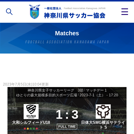
Matches
2023年7月5日(水)10:04更新
神奈川県女子サッカーリーグ 3部
|
マッチデー 1
ゆとりの森大規模多目的スポーツ広場
|
2023-7-1（土）
-
17:20
1
:
3
大和シルフィードU18
日体大SMG横浜サテライ
FULL TIME
ト S