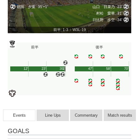
朝田 夕葉
35'+1'
山口 日菜乃
23'
村松 愛華
31'
日比野 歩空
34'
前半: 1-3
W3L-19
|
前半
後半
12'
23'
35'
1'
47'
58'
70'
Events
Line Ups
Commentary
Match results
GOALS