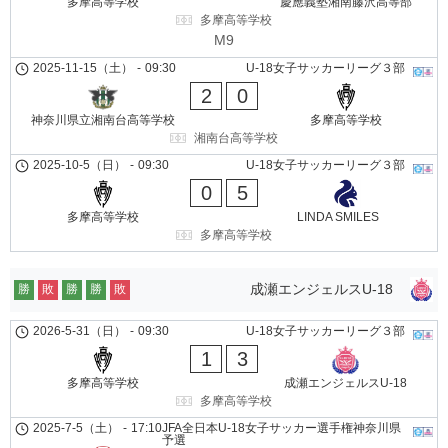
多摩高等学校
慶應義塾湘南藤沢高等部
多摩高等学校
M9
2025-11-15（土）
-
09:30
U-18女子サッカーリーグ３部
2
0
神奈川県立湘南台高等学校
多摩高等学校
湘南台高等学校
2025-10-5（日）
-
09:30
U-18女子サッカーリーグ３部
0
5
多摩高等学校
LINDA SMILES
多摩高等学校
成瀬エンジェルスU-18
勝
敗
勝
勝
敗
2026-5-31（日）
-
09:30
U-18女子サッカーリーグ３部
1
3
多摩高等学校
成瀬エンジェルスU-18
多摩高等学校
2025-7-5（土）
-
17:10
JFA全日本U-18女子サッカー選手権神奈川県
予選