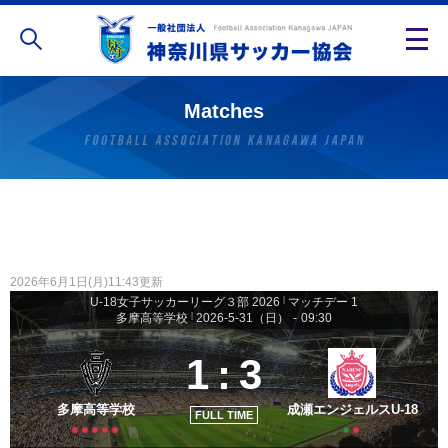
Matches
2026年6月1日(月)11:43更新
U-18女子サッカーリーグ３部 2026
|
マッチデー 1
多摩高等学校
|
2026-5-31（日）
-
09:30
1
:
3
多摩高等学校
成瀬エンジェルスU-18
FULL TIME