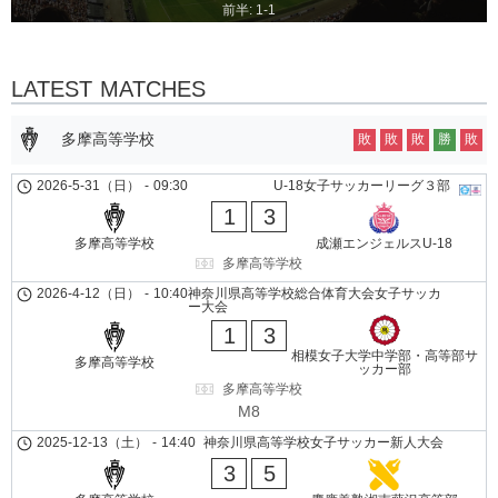
前半: 1-1
LATEST MATCHES
多摩高等学校
敗
敗
敗
勝
敗
2026-5-31（日）
-
09:30
U-18女子サッカーリーグ３部
1
3
多摩高等学校
成瀬エンジェルスU-18
多摩高等学校
2026-4-12（日）
-
10:40
神奈川県高等学校総合体育大会女子サッカ
ー大会
1
3
相模女子大学中学部・高等部サ
多摩高等学校
ッカー部
多摩高等学校
M8
2025-12-13（土）
-
14:40
神奈川県高等学校女子サッカー新人大会
3
5