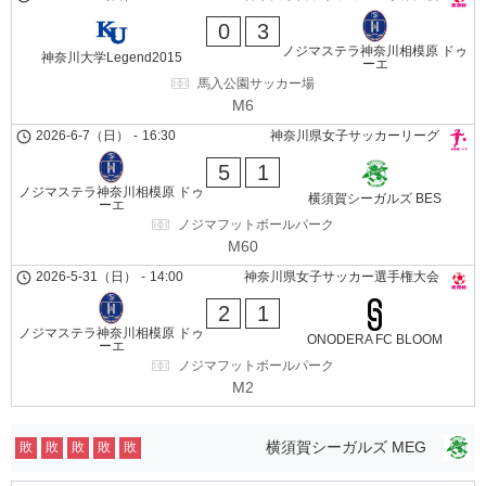
0
3
ノジマステラ神奈川相模原 ドゥ
神奈川大学Legend2015
ーエ
馬入公園サッカー場
M6
2026-6-7（日）
-
16:30
神奈川県女子サッカーリーグ
5
1
ノジマステラ神奈川相模原 ドゥ
横須賀シーガルズ BES
ーエ
ノジマフットボールパーク
M60
2026-5-31（日）
-
14:00
神奈川県女子サッカー選手権大会
2
1
ノジマステラ神奈川相模原 ドゥ
ONODERA FC BLOOM
ーエ
ノジマフットボールパーク
M2
横須賀シーガルズ MEG
敗
敗
敗
敗
敗