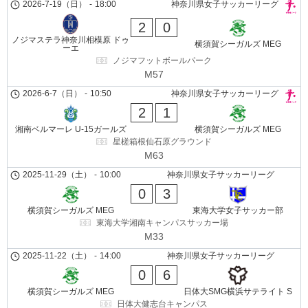
2026-7-19（日）
-
18:00
神奈川県女子サッカーリーグ
2
0
ノジマステラ神奈川相模原 ドゥ
横須賀シーガルズ MEG
ーエ
ノジマフットボールパーク
M57
2026-6-7（日）
-
10:50
神奈川県女子サッカーリーグ
2
1
湘南ベルマーレ U-15ガールズ
横須賀シーガルズ MEG
星槎箱根仙石原グラウンド
M63
2025-11-29（土）
-
10:00
神奈川県女子サッカーリーグ
0
3
横須賀シーガルズ MEG
東海大学女子サッカー部
東海大学湘南キャンパスサッカー場
M33
2025-11-22（土）
-
14:00
神奈川県女子サッカーリーグ
0
6
横須賀シーガルズ MEG
日体大SMG横浜サテライト S
日体大健志台キャンパス