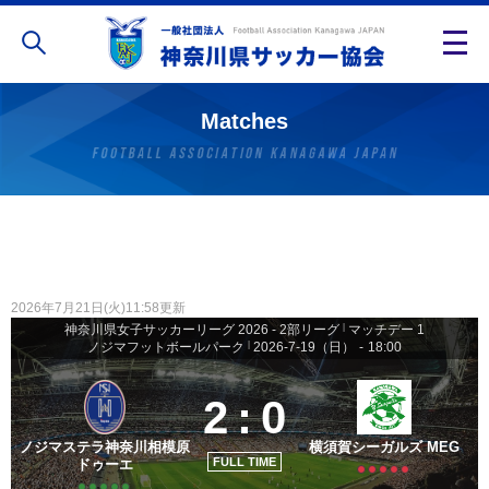
Matches
2026年7月21日(火)11:58更新
神奈川県女子サッカーリーグ 2026 - 2部リーグ
|
マッチデー 1
ノジマフットボールパーク
|
2026-7-19（日）
-
18:00
2
:
0
ノジマステラ神奈川相模原
横須賀シーガルズ MEG
FULL TIME
ドゥーエ