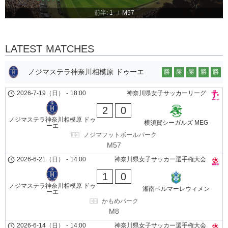
前半: 1-
M57
|
LATEST MATCHES
ノジマステラ神奈川相模原 ドゥーエ
勝
勝
勝
勝
勝
2026-7-19（日）
-
18:00
神奈川県女子サッカーリーグ
2
0
ノジマステラ神奈川相模原 ドゥ
横須賀シーガルズ MEG
ーエ
ノジマフットボールパーク
M57
2026-6-21（日）
-
14:00
神奈川県女子サッカー選手権大会
1
0
ノジマステラ神奈川相模原 ドゥ
湘南ベルマーレウィメン
ーエ
かもめパーク
M8
2026-6-14（日）
-
14:00
神奈川県女子サッカー選手権大会