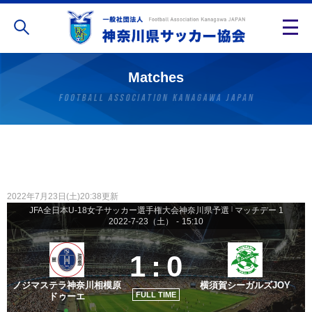
Matches
2022年7月23日(土)20:38更新
JFA全日本U-18女子サッカー選手権大会神奈川県予選
|
マッチデー 1
2022-7-23（土）
-
15:10
1
:
0
ノジマステラ神奈川相模原
横須賀シーガルズJOY
FULL TIME
ドゥーエ