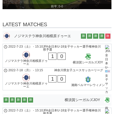
前半: 0-0
LATEST MATCHES
ノジマステラ神奈川相模原ドゥーエ
勝
勝
勝
勝
敗
2022-7-23（土）
-
15:10
JFA全日本U-18女子サッカー選手権神奈川
県予選
1
0
ノジマステラ神奈川相模原ドゥ
横須賀シーガルズJOY
ーエ
2022-7-18（月）
-
13:15
神奈川県女子ユースサッカーリーグ
1
0
ノジマステラ神奈川相模原ドゥ
湘南ベルマーレウィメン
ーエ
横須賀シーガルズJOY
勝
勝
勝
勝
勝
2022-7-23（土）
-
15:10
JFA全日本U-18女子サッカー選手権神奈川
県予選