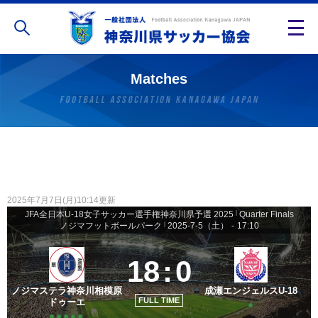
Matches
2025年7月7日(月)10:14更新
JFA全日本U-18女子サッカー選手権神奈川県予選 2025
|
Quarter Finals
ノジマフットボールパーク
|
2025-7-5（土）
-
17:10
18
:
0
ノジマステラ神奈川相模原
成瀬エンジェルスU-18
FULL TIME
ドゥーエ