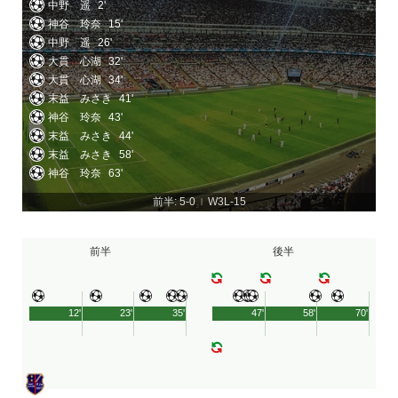
中野 遥
2'
神谷 玲奈
15'
中野 遥
26'
大貫 心湖
32'
大貫 心湖
34'
末益 みさき
41'
神谷 玲奈
43'
末益 みさき
44'
末益 みさき
58'
神谷 玲奈
63'
前半: 5-0
W3L-15
|
前半
後半
12'
23'
35'
47'
58'
70'