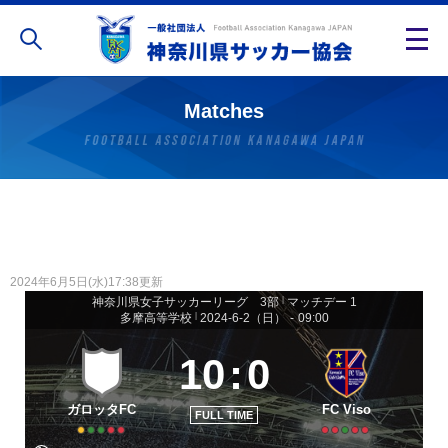
Matches
2024年6月5日(水)17:38更新
神奈川県女子サッカーリーグ 3部
|
マッチデー 1
多摩高等学校
|
2024-6-2（日）
-
09:00
10
:
0
ガロッタFC
FC Viso
FULL TIME