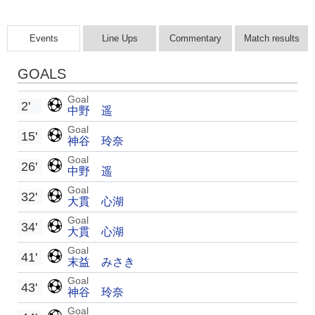
Events
Line Ups
Commentary
Match results
GOALS
Goal
2'
中野 遥
Goal
15'
神谷 玲奈
Goal
26'
中野 遥
Goal
32'
大貫 心湖
Goal
34'
大貫 心湖
Goal
41'
末益 みさき
Goal
43'
神谷 玲奈
Goal